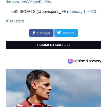
!
https://t.co/YYgbeBUKsy
— beIN SPORTS (@beinsports_FR)
January 1, 2020
#Transferts
Partager
Tweeter
COMMENTAIRES (
2
)