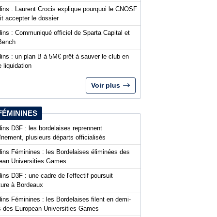
dins : Laurent Crocis explique pourquoi le CNOSF
it accepter le dossier
ins : Communiqué officiel de Sparta Capital et
Bench
ins : un plan B à 5M€ prêt à sauver le club en
 liquidation
Voir plus
FÉMININES
ins D3F : les bordelaises reprennent
aînement, plusieurs départs officialisés
dins Féminines : les Bordelaises éliminées des
ean Universities Games
ins D3F : une cadre de l'effectif poursuit
nture à Bordeaux
ins Féminines : les Bordelaises filent en demi-
es des European Universities Games