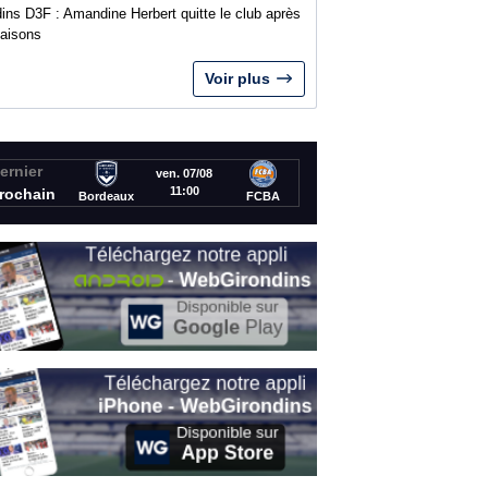
ins D3F : Amandine Herbert quitte le club après
saisons
Voir plus
ernier
ven. 07/08
11:00
rochain
Bordeaux
FCBA