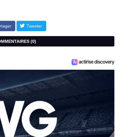
rtager
Tweeter
COMMENTAIRES (
0
)