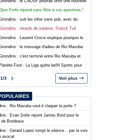
Girondins : le CNOSF pourrait offrir une nouvelle
chance à Bordeaux devant la DNCG
Djino Forté répond sans filtre à vos questions !
Live abonnés WebGirondins
Girondins : suit les infos sans pub, avec du
confort sur WebGirondins
Girondins : retards de salaires, Franck Tuil
rassure les troupes au Haillan
Girondins : Laurent Crocis explique pourquoi le
CNOSF pourrait accepter le dossier
Girondins : le message d'adieu de Rio Mavuba
après son départ
Girondins : c'est terminé entre Rio Mavuba et
Bordeaux
Planète Foot : La Liga quitte beIN Sports pour
DAZN
1/3
Voir plus
POPULAIRES
ins : Rio Mavuba veut-il claquer la porte ?
ins : Evan Sofer rejoint James Bord pour le
t de Bordeaux
ins : Gérard Lopez rompt le silence... par la voix
n avocat