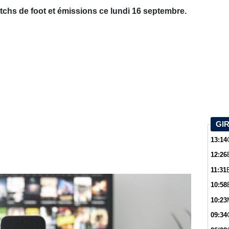
hs de foot et émissions ce lundi 16 septembre.
GI
13:14
12:26
11:31
10:58
10:23
09:34