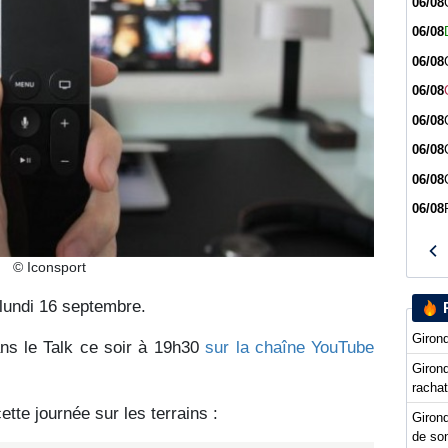
06/08
06/08
06/08
06/08
06/08
06/08
06/08
06/08
© Iconsport
 lundi 16 septembre.
Girond
s le Talk ce soir à 19h30
sur la chaîne YouTube
Girond
racha
tte journée sur les terrains :
Girond
de so