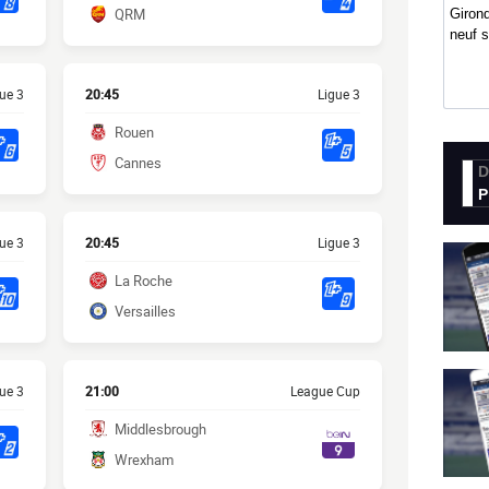
Girond
neuf 
D
P