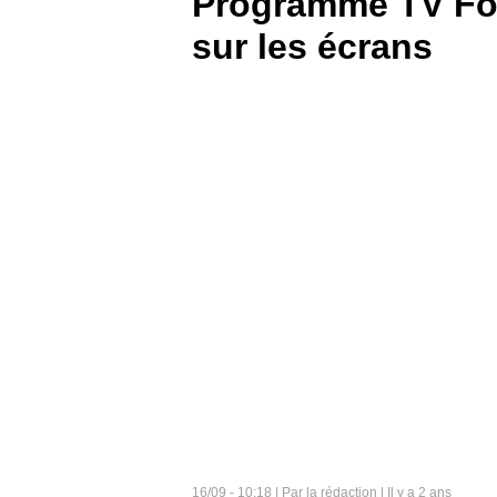
Programme TV Foot
sur les écrans
BOUTIQUE
PARIEZ
16/09 - 10:18 | Par la rédaction | Il y a 2 ans