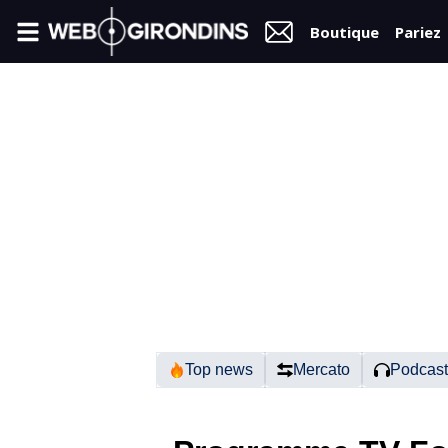
Boutique
Pariez
FIL
INFO
VIDÉOS
MERCATO
FORUM
N2
Top news
Mercato
Podcast
RÉGIONAL 1
FÉMININES