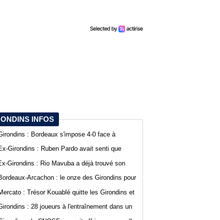
RONDINS INFOS
Girondins : Bordeaux s'impose 4-0 face à
Arcachon avec des buts de Koffi et Lavenant
Ex-Girondins : Ruben Pardo avait senti que
"quelque chose de grave allait arriver"
Ex-Girondins : Rio Mavuba a déjà trouvé son
nouveau point de chute
Bordeaux-Arcachon : le onze des Girondins pour
le deuxième match de préparation
Mercato : Trésor Kouablé quitte les Girondins et
signe son premier contrat professionnel
Girondins : 28 joueurs à l'entraînement dans un
contexte mouvementé