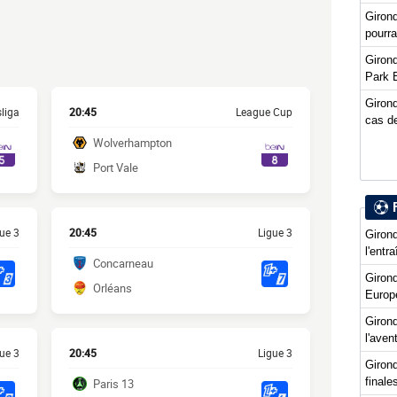
Giron
pourra
Girond
Park 
Girond
cas de
Girond
l'entr
Giron
Europ
Girond
l'ave
Girond
final