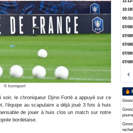
11:12
10:18
09:31
07/08
07/08
07/08
07/08
07/08
© Iconsport
 soir, le chroniqueur Djino Forté a appuyé sur ce
Girond
t, l'équipe au scapulaire a déjà joué 3 fois à huis
Giron
impensable de jouer à huis clos un match sur notre
pourra
ropole bordelaise.
Girond
racha