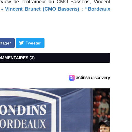
erview de l'entraîneur du CMO Bassens, Vincent
w - Vincent Brunet (CMO Bassens) : “Bordeaux
rtager
Tweeter
COMMENTAIRES (
3
)