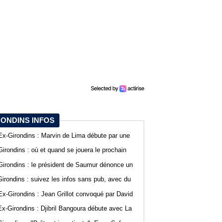
RONDINS INFOS
Ex-Girondins : Marvin de Lima débute par une
défaite avec Villefranche en Ligue 3
Girondins : où et quand se jouera le prochain
match de préparation ?
Girondins : le président de Saumur dénonce un
traitement différent pour Bordeaux
Girondins : suivez les infos sans pub, avec du
confort sur WebGirondins
Ex-Girondins : Jean Grillot convoqué par David
Guion pour la première journée de Ligue 2
Ex-Girondins : Djibril Bangoura débute avec La
Roche Vendée en Ligue 3