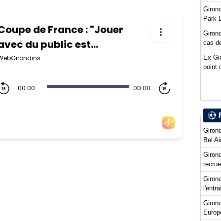
Girond
Park 
Girond
cas de
Ex-Gi
point 
Girond
Bel Ai
Girond
recru
Girond
l'entr
Giron
Europ