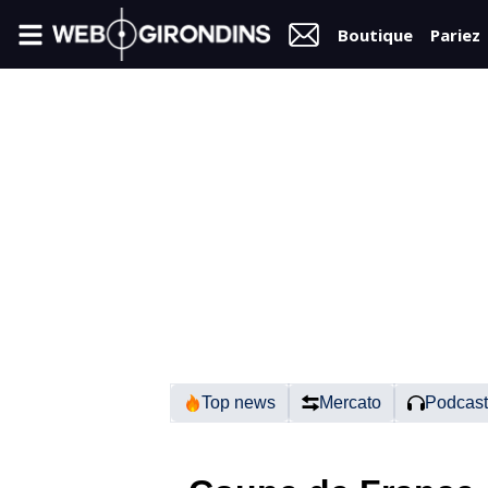
Boutique
Pariez
FIL
INFO
VIDÉOS
MERCATO
FORUM
N2
Top news
Mercato
Podcast
RÉGIONAL 1
FÉMININES