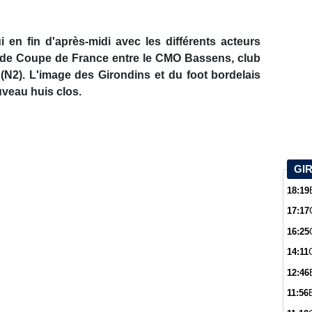
 en fin d'après-midi avec les différents acteurs
r de Coupe de France entre le CMO Bassens, club
N2). L'image des Girondins et du foot bordelais
uveau huis clos.
GI
18:19
17:17
16:25
14:11
12:46
11:56