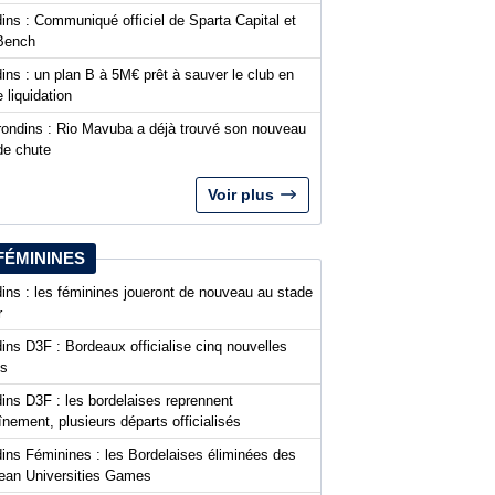
ins : Communiqué officiel de Sparta Capital et
Bench
ins : un plan B à 5M€ prêt à sauver le club en
 liquidation
rondins : Rio Mavuba a déjà trouvé son nouveau
de chute
Voir plus
FÉMININES
ins : les féminines joueront de nouveau au stade
r
ins D3F : Bordeaux officialise cinq nouvelles
es
ins D3F : les bordelaises reprennent
aînement, plusieurs départs officialisés
dins Féminines : les Bordelaises éliminées des
ean Universities Games