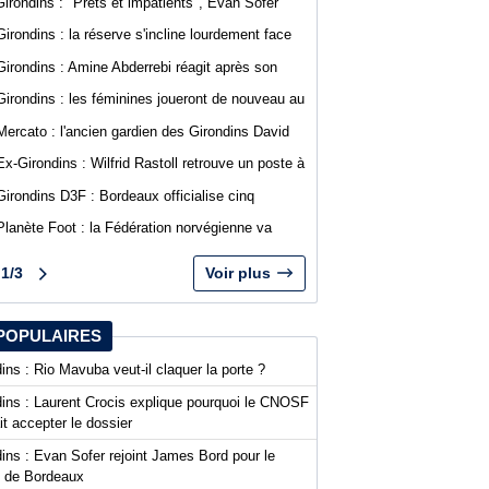
Girondins : "Prêts et impatients", Evan Sofer
s'exprime sur les réseaux sociaux
Girondins : la réserve s'incline lourdement face
au SA Mérignacais
Girondins : Amine Abderrebi réagit après son
premier but avec Bordeaux
Girondins : les féminines joueront de nouveau au
stade Bel Air
Mercato : l'ancien gardien des Girondins David
Dava Agossa rejoint un club de N1
Ex-Girondins : Wilfrid Rastoll retrouve un poste à
Montpellier
Girondins D3F : Bordeaux officialise cinq
nouvelles recrues
Planète Foot : la Fédération norvégienne va
appeler à la démission du président de la FIFA
Gianni Infantino
1/3
Voir plus
POPULAIRES
ins : Rio Mavuba veut-il claquer la porte ?
dins : Laurent Crocis explique pourquoi le CNOSF
it accepter le dossier
ins : Evan Sofer rejoint James Bord pour le
t de Bordeaux