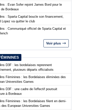
ins : Evan Sofer rejoint James Bord pour le
t de Bordeaux
ins : Sparta Capital boucle son financement,
 Lopez va quitter le club
ins : Communiqué officiel de Sparta Capital et
Bench
Voir plus
FÉMININES
ins D3F : les bordelaises reprennent
aînement, plusieurs départs officialisés
dins Féminines : les Bordelaises éliminées des
ean Universities Games
ins D3F : une cadre de l'effectif poursuit
nture à Bordeaux
ins Féminines : les Bordelaises filent en demi-
es des European Universities Games