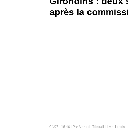
Girondins : deux 
après la commiss
BOUTIQUE
PARIEZ
04/07 - 16:46 | Par Manech Tringali | Il y a 1 mois