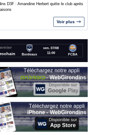
ins D3F : Amandine Herbert quitte le club après
saisons
Voir plus
ernier
ven. 07/08
11:00
rochain
Bordeaux
FCBA