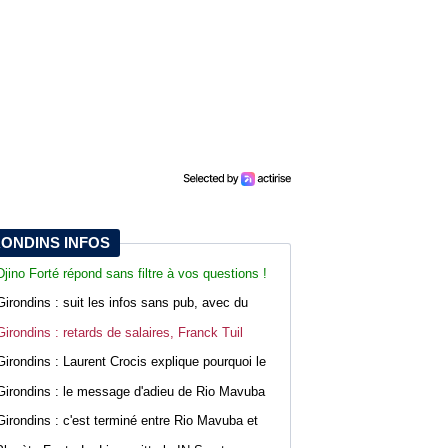
RONDINS INFOS
Djino Forté répond sans filtre à vos questions !
Live abonnés WebGirondins
Girondins : suit les infos sans pub, avec du
confort sur WebGirondins
Girondins : retards de salaires, Franck Tuil
rassure les troupes au Haillan
Girondins : Laurent Crocis explique pourquoi le
CNOSF pourrait accepter le dossier
Girondins : le message d'adieu de Rio Mavuba
après son départ
Girondins : c'est terminé entre Rio Mavuba et
Bordeaux