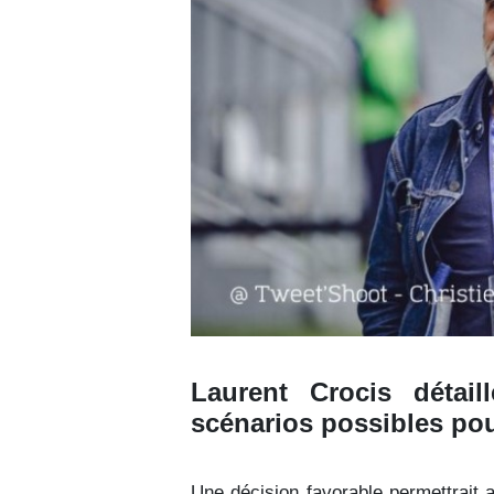
Laurent Crocis détai
scénarios possibles pou
Une décision favorable permettrait a