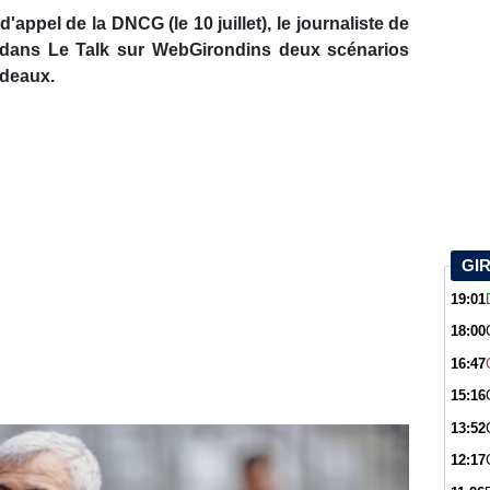
appel de la DNCG (le 10 juillet), le journaliste de
é dans Le Talk sur WebGirondins deux scénarios
rdeaux.
GI
19:01
18:00
16:47
15:16
13:52
12:17