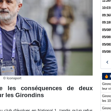
11:26
10:03
09:36
09:18
05/08
05/08
05/08
05/08
© Iconsport
Girond
lle les conséquences de deux
leur v
r les Girondins
Girond
les 10
Girond
u club d'évoluer en National 1, tandis qu'un refus