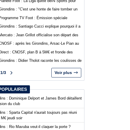
Planète Foot : La Liga quitte beIN Sports pour
DAZN
Girondins : "C'est une honte de faire tomber un
club comme Bordeaux", Jean-Marc Ferreri
Programme TV Foot : Émission spéciale
dénonce la gestion du club
abonnés WebGirondins avec Djino Forté
Girondins : Santiago Cucci explique pourquoi il a
signé la tribune des présidents de N1
Mercato : Jean Grillot officialise son départ des
Girondins et rejoint Clermont Foot
CNOSF : après les Girondins, Arsac-Le Pian au
cœur d'une procédure pour son maintien
Direct : CNOSF, plan B à 5M€ et fronde des
clubs, encore une journée chaude !
Girondins : Didier Tholot raconte les coulisses de
l'exploit face à l'AC Milan
1/3
Voir plus
POPULAIRES
ins : Dominique Delport et James Bord détaillent
ision du club
ins : Sparta Capital n'aurait toujours pas réuni
 M€ jeudi soir
ins : Rio Mavuba veut-il claquer la porte ?