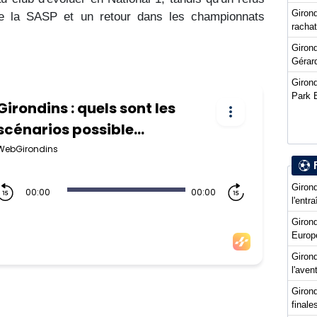
Girond
n de la SASP et un retour dans les championnats
racha
Girond
Gérard
Girond
Park 
Girond
l'entr
Giron
Europ
Girond
l'ave
Girond
final