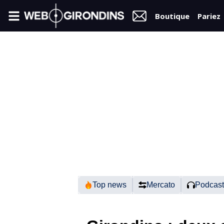
Boutique
Pariez
FIL
INFO
VIDÉOS
MERCATO
FORUM
N2
Top news
Mercato
Podcast
RÉGIONAL 1
FÉMININES