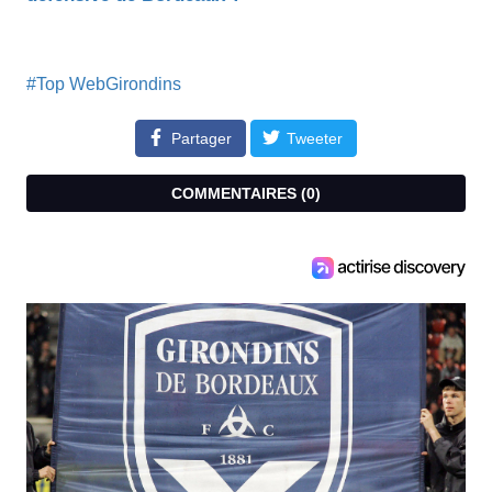
#Top WebGirondins
Partager
Tweeter
COMMENTAIRES (
0
)