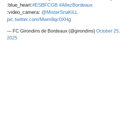
:blue_heart:
#ESBFCGB
#AllezBordeaux
:video_camera:
@MisterSnaKiLL
pic.twitter.com/Mwm8qc0XHg
— FC Girondins de Bordeaux (@girondins)
October 25,
2025