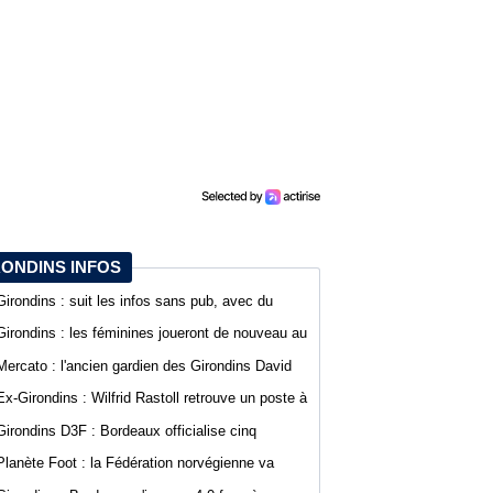
RONDINS INFOS
Girondins : suit les infos sans pub, avec du
confort sur WebGirondins
Girondins : les féminines joueront de nouveau au
stade Bel Air
Mercato : l'ancien gardien des Girondins David
Dava Agossa rejoint un club de N1
Ex-Girondins : Wilfrid Rastoll retrouve un poste à
Montpellier
Girondins D3F : Bordeaux officialise cinq
nouvelles recrues
Planète Foot : la Fédération norvégienne va
appeler à la démission du président de la FIFA