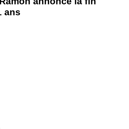
 Ramon annonce la fin
1 ans
s