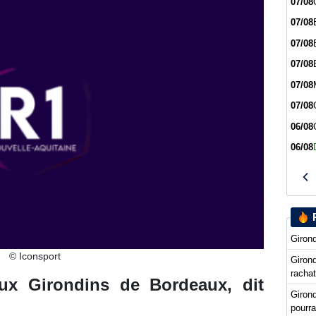
07/08
07/08
07/08
07/08
07/08
07/08
06/08
06/08
Girond
© Iconsport
Girond
racha
x Girondins de Bordeaux, dit
Giron
pourra