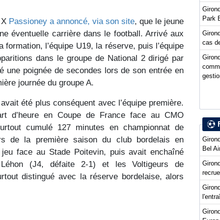
Girond
Park 
e X
Passioney a annoncé, via son site
, que le jeune
ne éventuelle carrière dans le football. Arrivé aux
Girond
cas de
a formation, l’équipe U19, la réserve, puis l’équipe
Girond
paritions dans le groupe de National 2 dirigé par
comme
puté une poignée de secondes lors de son entrée en
gestio
mière journée du groupe A.
avait été plus conséquent avec l’équipe première.
uart d’heure en Coupe de France face au CMO
urtout cumulé 127 minutes en championnat de
rs de la première saison du club bordelais en
Girond
Bel Ai
en jeu face au Stade Poitevin, puis avait enchaîné
Girond
 Léhon (J4, défaite 2-1) et les Voltigeurs de
recru
surtout distingué avec la réserve bordelaise, alors
Girond
l'entr
Giron