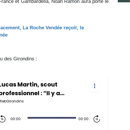
France et Gambardella, Noah Ramon aura porté le
lacement, La Roche Vendée reçoit, le
rnée
tu des Girondins :