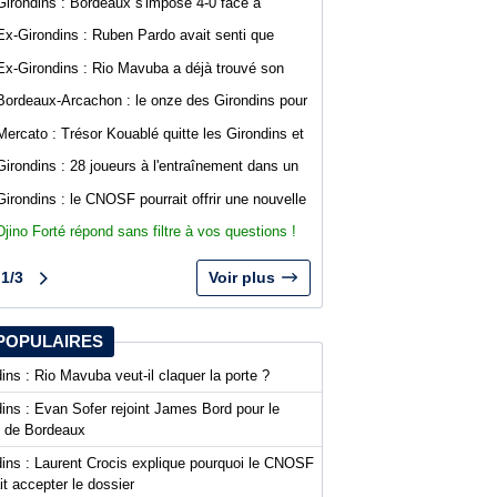
Girondins : Bordeaux s'impose 4-0 face à
Gianni Infantino
Arcachon avec des buts de Koffi et Lavenant
Ex-Girondins : Ruben Pardo avait senti que
"quelque chose de grave allait arriver"
Ex-Girondins : Rio Mavuba a déjà trouvé son
nouveau point de chute
Bordeaux-Arcachon : le onze des Girondins pour
le deuxième match de préparation
Mercato : Trésor Kouablé quitte les Girondins et
signe son premier contrat professionnel
Girondins : 28 joueurs à l'entraînement dans un
contexte mouvementé
Girondins : le CNOSF pourrait offrir une nouvelle
chance à Bordeaux devant la DNCG
Djino Forté répond sans filtre à vos questions !
Live abonnés WebGirondins
1/3
Voir plus
POPULAIRES
ins : Rio Mavuba veut-il claquer la porte ?
ins : Evan Sofer rejoint James Bord pour le
t de Bordeaux
dins : Laurent Crocis explique pourquoi le CNOSF
it accepter le dossier