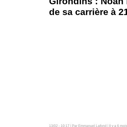
Girondins : Noah
de sa carrière à 2
BOUTIQUE
PARIEZ
13/02 - 10:17 | Par Emmanuel Lafond | Il y a 6 moi