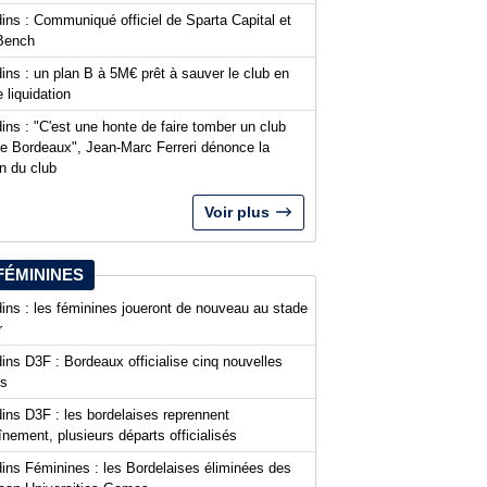
ins : Communiqué officiel de Sparta Capital et
Bench
ins : un plan B à 5M€ prêt à sauver le club en
 liquidation
ins : "C'est une honte de faire tomber un club
 Bordeaux", Jean-Marc Ferreri dénonce la
n du club
Voir plus
FÉMININES
ins : les féminines joueront de nouveau au stade
r
ins D3F : Bordeaux officialise cinq nouvelles
es
ins D3F : les bordelaises reprennent
aînement, plusieurs départs officialisés
dins Féminines : les Bordelaises éliminées des