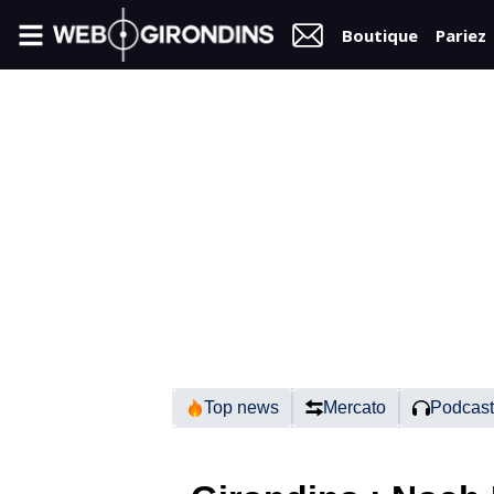
Boutique
Pariez
FIL
INFO
VIDÉOS
MERCATO
FORUM
N2
Top news
Mercato
Podcast
RÉGIONAL 1
FÉMININES