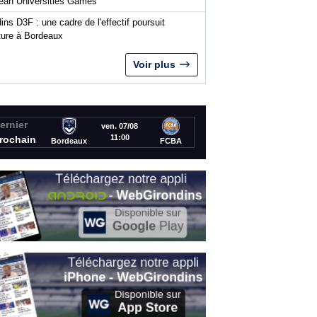
ean Universities Games
ins D3F : une cadre de l'effectif poursuit
nture à Bordeaux
Voir plus
ernier
ven. 07/08
11:00
rochain
Bordeaux
FCBA