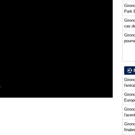
Girond
Park 
Girond
cas de
Giron
pourra
Girond
l'entr
Giron
Europ
Girond
l'ave
Girond
final