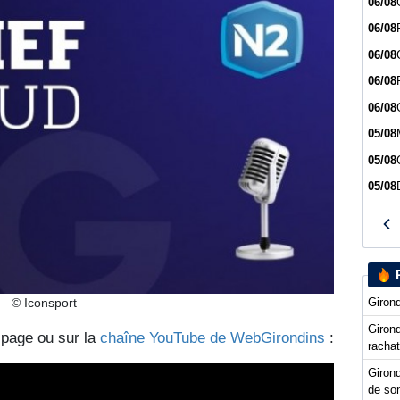
06/08
06/08
06/08
06/08
06/08
05/08
05/08
05/08
Girond
© Iconsport
Girond
e page ou sur la
chaîne YouTube de WebGirondins
:
racha
Girond
de so