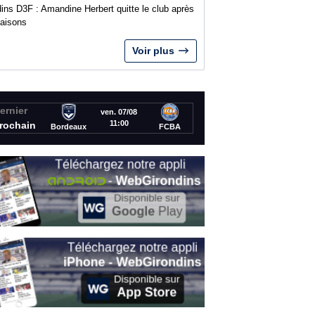
ins D3F : Amandine Herbert quitte le club après
saisons
Voir plus
ernier
ven. 07/08
11:00
rochain
Bordeaux
FCBA