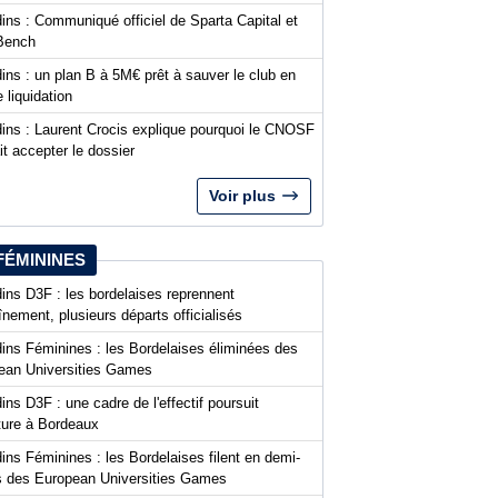
ins : Communiqué officiel de Sparta Capital et
Bench
ins : un plan B à 5M€ prêt à sauver le club en
 liquidation
dins : Laurent Crocis explique pourquoi le CNOSF
it accepter le dossier
Voir plus
FÉMININES
ins D3F : les bordelaises reprennent
aînement, plusieurs départs officialisés
dins Féminines : les Bordelaises éliminées des
ean Universities Games
ins D3F : une cadre de l'effectif poursuit
nture à Bordeaux
ins Féminines : les Bordelaises filent en demi-
es des European Universities Games