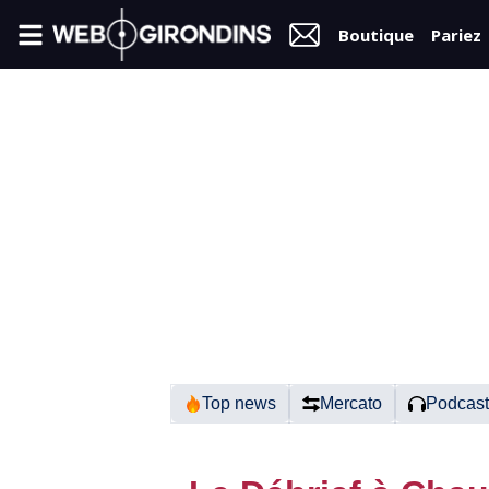
Boutique
Pariez
FIL
INFO
VIDÉOS
MERCATO
FORUM
N2
Top news
Mercato
Podcast
RÉGIONAL 1
FÉMININES