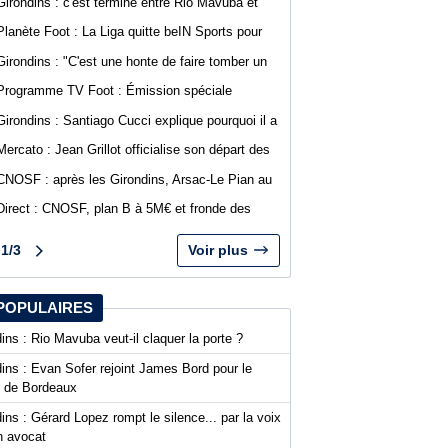
Girondins : c'est terminé entre Rio Mavuba et
Bordeaux
Planète Foot : La Liga quitte beIN Sports pour
DAZN
Girondins : "C'est une honte de faire tomber un
club comme Bordeaux", Jean-Marc Ferreri
Programme TV Foot : Émission spéciale
dénonce la gestion du club
abonnés WebGirondins avec Djino Forté
Girondins : Santiago Cucci explique pourquoi il a
signé la tribune des présidents de N1
Mercato : Jean Grillot officialise son départ des
Girondins et rejoint Clermont Foot
CNOSF : après les Girondins, Arsac-Le Pian au
cœur d'une procédure pour son maintien
Direct : CNOSF, plan B à 5M€ et fronde des
clubs, encore une journée chaude !
1/3
Voir plus
POPULAIRES
ins : Rio Mavuba veut-il claquer la porte ?
ins : Evan Sofer rejoint James Bord pour le
t de Bordeaux
ins : Gérard Lopez rompt le silence... par la voix
n avocat