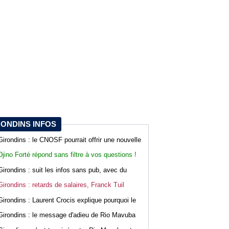
RONDINS INFOS
Girondins : le CNOSF pourrait offrir une nouvelle
chance à Bordeaux devant la DNCG
Djino Forté répond sans filtre à vos questions !
Live abonnés WebGirondins
Girondins : suit les infos sans pub, avec du
confort sur WebGirondins
Girondins : retards de salaires, Franck Tuil
rassure les troupes au Haillan
Girondins : Laurent Crocis explique pourquoi le
CNOSF pourrait accepter le dossier
Girondins : le message d'adieu de Rio Mavuba
après son départ