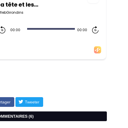
rtager
Tweeter
COMMENTAIRES (
6
)