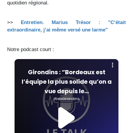
quotidien régiional.
>>
Entretien. Marius Trésor : "C’était
extraordinaire, j’ai même versé une larme"
Notre podcast court :