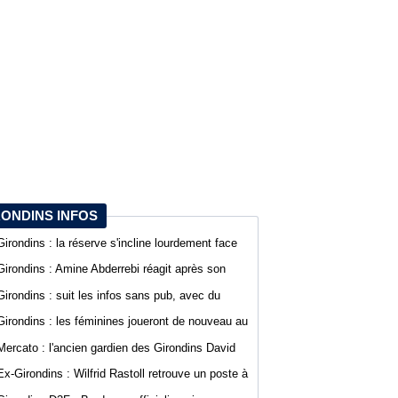
RONDINS INFOS
Girondins : la réserve s'incline lourdement face
au SA Mérignacais
Girondins : Amine Abderrebi réagit après son
premier but avec Bordeaux
Girondins : suit les infos sans pub, avec du
confort sur WebGirondins
Girondins : les féminines joueront de nouveau au
stade Bel Air
Mercato : l'ancien gardien des Girondins David
Dava Agossa rejoint un club de N1
Ex-Girondins : Wilfrid Rastoll retrouve un poste à
Montpellier