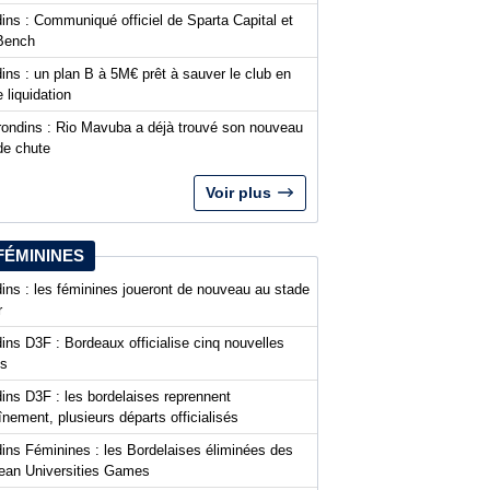
ins : Communiqué officiel de Sparta Capital et
Bench
ins : un plan B à 5M€ prêt à sauver le club en
 liquidation
rondins : Rio Mavuba a déjà trouvé son nouveau
de chute
Voir plus
FÉMININES
ins : les féminines joueront de nouveau au stade
r
ins D3F : Bordeaux officialise cinq nouvelles
es
ins D3F : les bordelaises reprennent
aînement, plusieurs départs officialisés
dins Féminines : les Bordelaises éliminées des
ean Universities Games