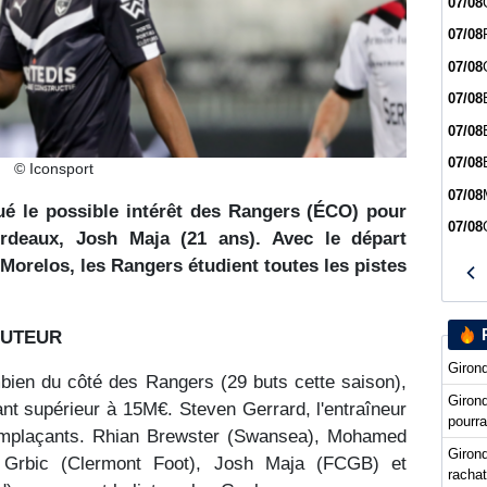
07/08
07/08
07/08
07/08
07/08
07/08
© Iconsport
07/08
é le possible intérêt des Rangers (ÉCO) pour
07/08
ordeaux, Josh Maja (21 ans). Avec le départ
Morelos, les Rangers étudient toutes les pistes
BUTEUR
Girond
mbien du côté des Rangers (29 buts cette saison),
Giron
ant supérieur à 15M€. Steven Gerrard, l'entraîneur
pourra
emplaçants. Rhian Brewster (Swansea), Mohamed
Girond
n Grbic (Clermont Foot), Josh Maja (FCGB) et
racha