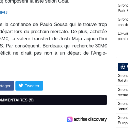
 composent la liste selon Goal.
Girond
Park 
JEU
Girond
s la confiance de Paulo Sousa qui le trouve trop
cas de
e départ lors du prochain mercato. De plus, achetée
Ex-Gi
M€, la valeur transfert de Josh Maja aujourd'hui
point 
ES. Par conséquent,
Bordeaux qui recherche 30M€
ficit ne dirait pas non à un départ de l'Anglo-
Girond
Bel Ai
rtager
Tweeter
Girond
recru
COMMENTAIRES (
5
)
Girond
l'entr
Giron
Europ