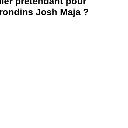
ier prétendant pour
irondins Josh Maja ?