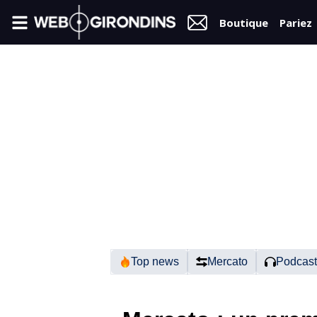
Boutique
Pariez
FIL
INFO
VIDÉOS
MERCATO
FORUM
N2
Top news
Mercato
Podcast
RÉGIONAL 1
FÉMININES