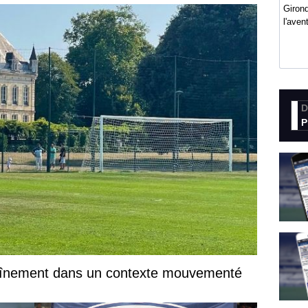
Girond
l'ave
D
P
traînement dans un contexte mouvementé