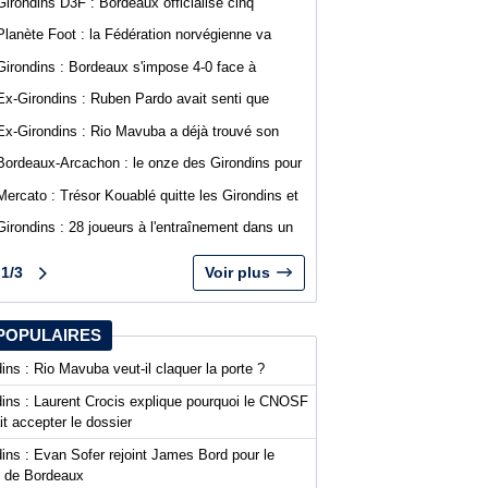
Girondins D3F : Bordeaux officialise cinq
nouvelles recrues
Planète Foot : la Fédération norvégienne va
appeler à la démission du président de la FIFA
Girondins : Bordeaux s'impose 4-0 face à
Gianni Infantino
Arcachon avec des buts de Koffi et Lavenant
Ex-Girondins : Ruben Pardo avait senti que
"quelque chose de grave allait arriver"
Ex-Girondins : Rio Mavuba a déjà trouvé son
nouveau point de chute
Bordeaux-Arcachon : le onze des Girondins pour
le deuxième match de préparation
Mercato : Trésor Kouablé quitte les Girondins et
signe son premier contrat professionnel
Girondins : 28 joueurs à l'entraînement dans un
contexte mouvementé
1/3
Voir plus
POPULAIRES
ins : Rio Mavuba veut-il claquer la porte ?
dins : Laurent Crocis explique pourquoi le CNOSF
it accepter le dossier
ins : Evan Sofer rejoint James Bord pour le
t de Bordeaux