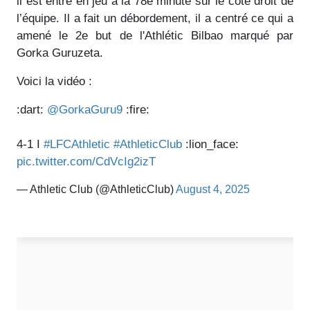
il est entré en jeu à la 78e minute sur le côté droit de
l’équipe. Il a fait un débordement, il a centré ce qui a
amené le 2e but de l'Athlétic Bilbao marqué par
Gorka Guruzeta.
Voici la vidéo :
:dart:
@GorkaGuru9
:fire:
4-1 I
#LFCAthletic
#AthleticClub
:lion_face:
pic.twitter.com/CdVcIg2izT
— Athletic Club (@AthleticClub)
August 4, 2025