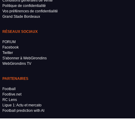
Conditions générales de vente
Politique de confidentialité
Vos préférences de confidentialité
Grand Stade Bordeaux
RÉSEAUX SOCIAUX
FORUM
Facebook
Twitter
S'abonner à WebGirondins
WebGirondins TV
PARTENAIRES
Football
Footlive.net
RC Lens
Ligue 1: Actu et mercato
Football prediction with AI
PARTENAIRES PRÉMIUM