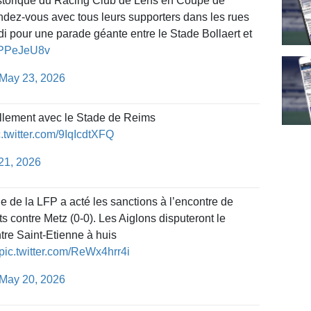
storique du Racing Club de Lens en Coupe de
endez-vous avec tous leurs supporters dans les rues
di pour une parade géante entre le Stade Bollaert et
3BPPeJeU8v
May 23, 2026
ellement avec le Stade de Reims
c.twitter.com/9IqIcdtXFQ
21, 2026
e de la LFP a acté les sanctions à l’encontre de
s contre Metz (0-0). Les Aiglons disputeront le
tre Saint-Etienne à huis
pic.twitter.com/ReWx4hrr4i
May 20, 2026