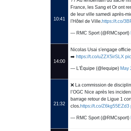
?? Au lendemain du sacre hi
France, les Sang et Or ont r
de leur ville samedi après-mi
10:41
l'Hôtel de Ville.
https://t.co/
— RMC Sport (@RMCsport)
Nicolas Usai s'engage offici
➡️
https://t.co/uZZX5irSLX
pi
14:00
— L'Équipe (@lequipe)
May 
❌ La commission de disciplin
l’OGC Nice après les incident
barrage retour de Ligue 1 con
21:32
clos.
https://t.co/Z6kg55EZd3
— RMC Sport (@RMCsport)