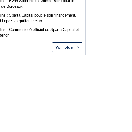
ins : Evan Sofer rejoint James Bord pour le
t de Bordeaux
ins : Sparta Capital boucle son financement,
 Lopez va quitter le club
ins : Communiqué officiel de Sparta Capital et
Bench
Voir plus