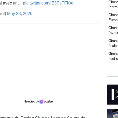
Girond
mai avec un…
pic.twitter.com/IE3PsTFKrq
l'entr
iel)
May 23, 2026
Giron
Europ
Girond
l'ave
Girond
final
Girond
neuf 
D
P