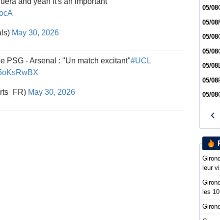
uera and yeah it's an important
05/08
FocA
05/08
als)
May 30, 2026
05/08
05/08
le PSG - Arsenal : "Un match excitant"
#UCL
05/08
8v5oKsRwBX
05/08
rts_FR)
May 30, 2026
05/08
Girond
leur v
Girond
les 10
Girond