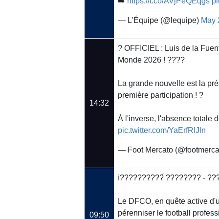
➡️
https://t.co/AVjPeQEqgs
p
— L'Équipe (@lequipe)
May 
? OFFICIEL : Luis de la Fuent
Monde 2026 ! ????
La grande nouvelle est la p
première participation ! ?
14:32
À l'inverse, l'absence totale
pic.twitter.com/YaErfRIJln
— Foot Mercato (@footmerca
ℹ️??????????́ ???????? - ??
Le DFCO, en quête active d'u
pérenniser le football profes
09:50