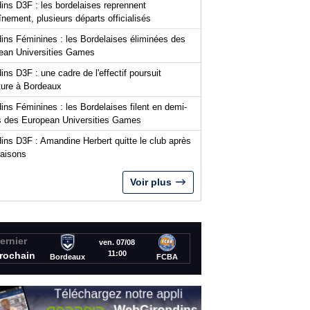
ins D3F : les bordelaises reprennent
aînement, plusieurs départs officialisés
dins Féminines : les Bordelaises éliminées des
ean Universities Games
ins D3F : une cadre de l'effectif poursuit
nture à Bordeaux
ins Féminines : les Bordelaises filent en demi-
es des European Universities Games
ins D3F : Amandine Herbert quitte le club après
saisons
Voir plus
ernier
ven. 07/08
11:00
rochain
Bordeaux
FCBA