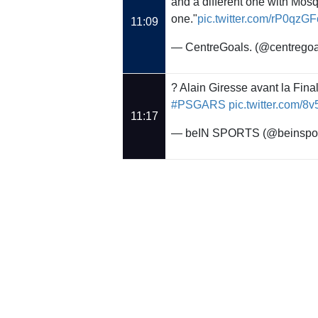
and a different one with Mosq
one."
pic.twitter.com/rP0qzG
11:09
— CentreGoals. (@centrego
? Alain Giresse avant la Fina
#PSGARS
pic.twitter.com/
11:17
— beIN SPORTS (@beinspo