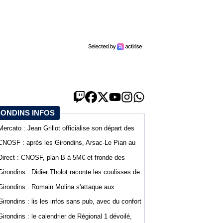
RONDINS INFOS
Mercato : Jean Grillot officialise son départ des
Girondins et rejoint Clermont Foot
CNOSF : après les Girondins, Arsac-Le Pian au
cœur d'une procédure pour son maintien
Direct : CNOSF, plan B à 5M€ et fronde des
clubs, encore une journée chaude !
Girondins : Didier Tholot raconte les coulisses de
l'exploit face à l'AC Milan
Girondins : Romain Molina s'attaque aux
instances avant la décision du CNOSF
Girondins : lis les infos sans pub, avec du confort
sur WebGirondins
Girondins : le calendrier de Régional 1 dévoilé,