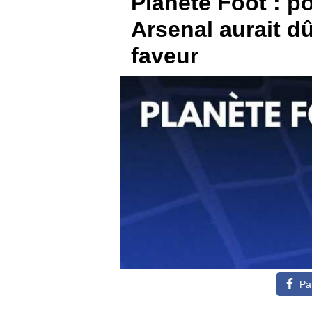
Planète Foot : po
Arsenal aurait d
BOUTIQUE
faveur
PARIEZ
Pa