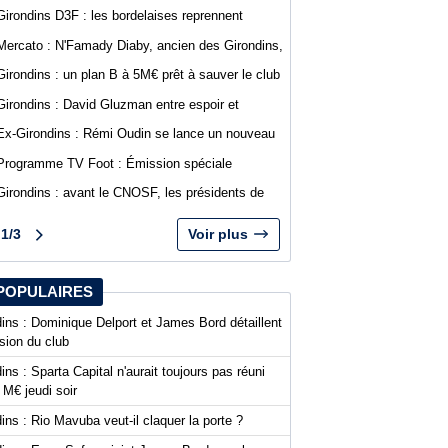
Bordeaux débutera à Saint-Médard-en-Jalles
Girondins D3F : les bordelaises reprennent
l'entraînement, plusieurs départs officialisés
Mercato : N'Famady Diaby, ancien des Girondins,
rejoint le FC Bassin d'Arcachon
Girondins : un plan B à 5M€ prêt à sauver le club
en cas de liquidation
Girondins : David Gluzman entre espoir et
prudence sur le projet de Sparta Capital
Ex-Girondins : Rémi Oudin se lance un nouveau
défi à Chypre
Programme TV Foot : Émission spéciale
abonnés WebGirondins à 18h30
Girondins : avant le CNOSF, les présidents de
National 1 mettent la pression sur la FFF et
dénoncent un "passe-droit"
1/3
Voir plus
POPULAIRES
ins : Dominique Delport et James Bord détaillent
ision du club
ins : Sparta Capital n'aurait toujours pas réuni
 M€ jeudi soir
ins : Rio Mavuba veut-il claquer la porte ?