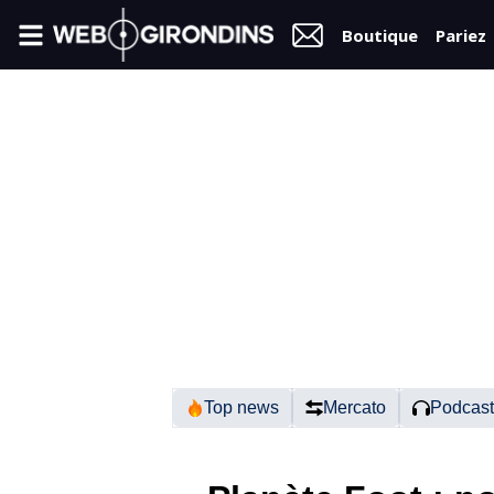
Boutique
Pariez
FIL
INFO
VIDÉOS
MERCATO
FORUM
N2
Top news
Mercato
Podcast
RÉGIONAL 1
FÉMININES