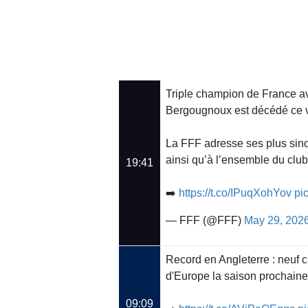
Triple champion de France ave
Bergougnoux est décédé ce v
La FFF adresse ses plus sinc
ainsi qu’à l’ensemble du cl
19:41
➡️
https://t.co/IPuqXohYov
pi
— FFF (@FFF)
May 29, 202
Record en Angleterre : neuf
d'Europe la saison prochaine
09:09