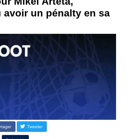
ur Mikel Arteta,
û avoir un pénalty en sa
rtager
Tweeter