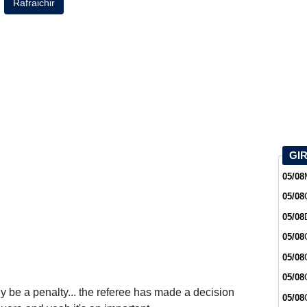
Rafraichir
GI
05/08
05/08
05/08
05/08
05/08
05/08
sily be a penalty... the referee has made a decision
05/08