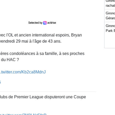
Girond
racha
Girond
Gérard
Girond
Park 
c l'OL et ancien international espoirs, Bryan
endredi 29 mai à l'âge de 43 ans.
ères condoléances à sa famille, à ses proches
ub du HAC ?
c.twitter.com/Kb2ca8MdnJ
6
 clubs de Premier League disputeront une Coupe