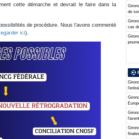
ement cette démarche et devrait le faire dans la
Girond
de so
Girond
 possibilités de procédure. Nous l'avons commenté
cas de
regarder ici
).
Giron
pourra
Girond
l'entr
Giron
Europ
Girond
l'ave
Girond
final