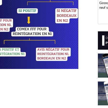
Girond
neuf 
D
P