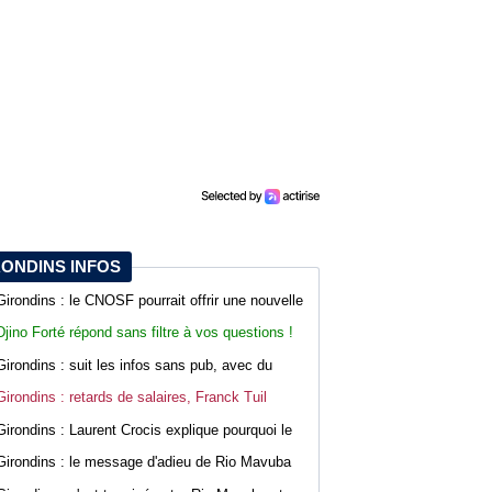
RONDINS INFOS
Girondins : le CNOSF pourrait offrir une nouvelle
chance à Bordeaux devant la DNCG
Djino Forté répond sans filtre à vos questions !
Live abonnés WebGirondins
Girondins : suit les infos sans pub, avec du
confort sur WebGirondins
Girondins : retards de salaires, Franck Tuil
rassure les troupes au Haillan
Girondins : Laurent Crocis explique pourquoi le
CNOSF pourrait accepter le dossier
Girondins : le message d'adieu de Rio Mavuba
après son départ