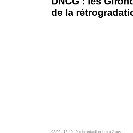
DNCG : les Girond
de la rétrogradati
BOUTIQUE
PARIEZ
08/08 - 15:40 | Par la rédaction | Il y a 2 ans