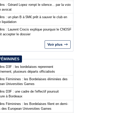
ins : Gérard Lopez rompt le silence... par la voix
n avocat
ins : un plan B à 5M€ prêt à sauver le club en
 liquidation
dins : Laurent Crocis explique pourquoi le CNOSF
it accepter le dossier
Voir plus
FÉMININES
ins D3F : les bordelaises reprennent
aînement, plusieurs départs officialisés
dins Féminines : les Bordelaises éliminées des
ean Universities Games
ins D3F : une cadre de l'effectif poursuit
nture à Bordeaux
ins Féminines : les Bordelaises filent en demi-
es des European Universities Games