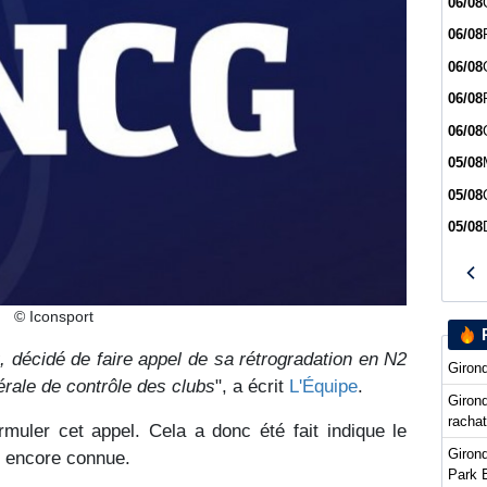
06/08
06/08
06/08
06/08
06/08
05/08
05/08
05/08
© Iconsport
 décidé de faire appel de sa rétrogradation en N2
Girond
rale de contrôle des clubs
", a écrit
L'Équipe
.
Girond
racha
ormuler cet appel. Cela a donc été fait indique le
Girond
as encore connue.
Park 