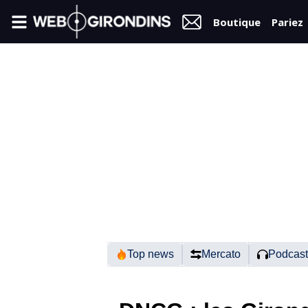
Boutique
Pariez
FIL
INFO
VIDÉOS
MERCATO
FORUM
N2
Top news
Mercato
Podcast
RÉGIONAL 1
FÉMININES