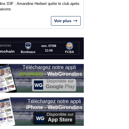
ins D3F : Amandine Herbert quitte le club après
saisons
Voir plus
ernier
ven. 07/08
11:00
rochain
Bordeaux
FCBA