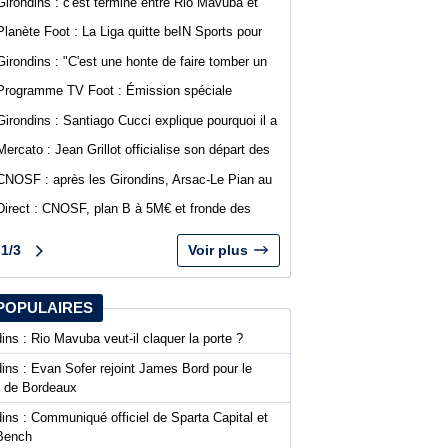
Girondins : c'est terminé entre Rio Mavuba et
Bordeaux
Planète Foot : La Liga quitte beIN Sports pour
DAZN
Girondins : "C'est une honte de faire tomber un
club comme Bordeaux", Jean-Marc Ferreri
Programme TV Foot : Émission spéciale
dénonce la gestion du club
abonnés WebGirondins avec Djino Forté
Girondins : Santiago Cucci explique pourquoi il a
signé la tribune des présidents de N1
Mercato : Jean Grillot officialise son départ des
Girondins et rejoint Clermont Foot
CNOSF : après les Girondins, Arsac-Le Pian au
cœur d'une procédure pour son maintien
Direct : CNOSF, plan B à 5M€ et fronde des
clubs, encore une journée chaude !
1/3
Voir plus
POPULAIRES
ins : Rio Mavuba veut-il claquer la porte ?
ins : Evan Sofer rejoint James Bord pour le
t de Bordeaux
ins : Communiqué officiel de Sparta Capital et
Bench