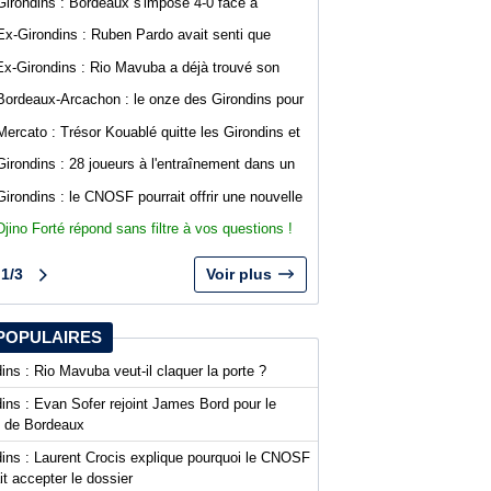
Girondins : Bordeaux s'impose 4-0 face à
Gianni Infantino
Arcachon avec des buts de Koffi et Lavenant
Ex-Girondins : Ruben Pardo avait senti que
"quelque chose de grave allait arriver"
Ex-Girondins : Rio Mavuba a déjà trouvé son
nouveau point de chute
Bordeaux-Arcachon : le onze des Girondins pour
le deuxième match de préparation
Mercato : Trésor Kouablé quitte les Girondins et
signe son premier contrat professionnel
Girondins : 28 joueurs à l'entraînement dans un
contexte mouvementé
Girondins : le CNOSF pourrait offrir une nouvelle
chance à Bordeaux devant la DNCG
Djino Forté répond sans filtre à vos questions !
Live abonnés WebGirondins
1/3
Voir plus
POPULAIRES
ins : Rio Mavuba veut-il claquer la porte ?
ins : Evan Sofer rejoint James Bord pour le
t de Bordeaux
dins : Laurent Crocis explique pourquoi le CNOSF
it accepter le dossier