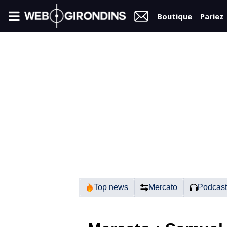
Boutique
Pariez
FIL
INFO
VIDÉOS
MERCATO
FORUM
N2
Top news
Mercato
Podcast
RÉGIONAL 1
FÉMININES