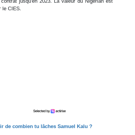
contrat jusqu'en 2023. La valeur du Nigérian est
r le CIES.
tir de combien tu lâches Samuel Kalu ?