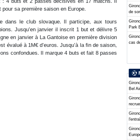
t : 4 buts et 2 passes décisives en 17 matchs. Il
Girond
 pour sa première saison en Europe.
de so
Girond
 dans le club slovaque. Il participe, aux tours
Park 
ons. Jusqu’en janvier il inscrit 1 but et délivre 5
Girond
igne en janvier à La Gantoise en première division
cas de
est évalué à 1M€ d’euros. Jusqu’à la fin de saison,
tions confondues. Il marque 4 buts et fait 8 passes
Girond
Bel Ai
Girond
recru
Girond
l'entr
Giron
Europ