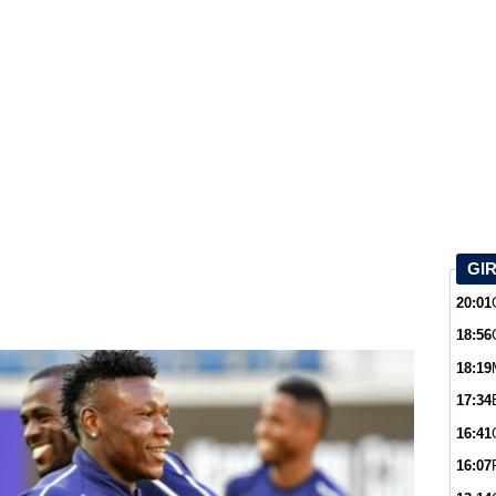
GI
20:01
18:56
18:19
17:34
16:41
16:07