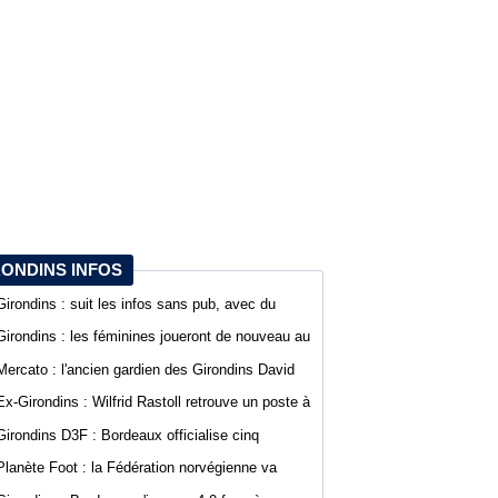
RONDINS INFOS
Girondins : suit les infos sans pub, avec du
confort sur WebGirondins
Girondins : les féminines joueront de nouveau au
stade Bel Air
Mercato : l'ancien gardien des Girondins David
Dava Agossa rejoint un club de N1
Ex-Girondins : Wilfrid Rastoll retrouve un poste à
Montpellier
Girondins D3F : Bordeaux officialise cinq
nouvelles recrues
Planète Foot : la Fédération norvégienne va
appeler à la démission du président de la FIFA