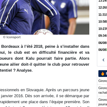
13:14
12:26
11:31
10:58
10:23
09:34
© Iconsport
06/08
 Bordeaux à l’été 2018, peine à s’installer dans
06/08
i, le club est en difficulté financière et va
oueurs dont Kalu pourrait faire partie. Alors
une ailier doit-il quitter le club pour retrouver
entiel ? Analyse.
Girond
Girond
essionnels en Slovaquie. Après un parcours jeune
racha
n janvier 2016. Dès son arrivée, il se démarque par
Giron
t rapidement une place dans l’équipe première. Son
pourra