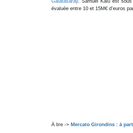
Galatasaray
. Samuel Kalu est sous 
évaluée entre 10 et 15M€ d’euros pa
À lire ->
Mercato Girondins : à par