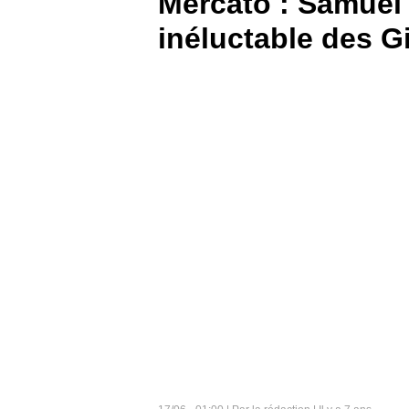
Mercato : Samuel 
inéluctable des G
BOUTIQUE
PARIEZ