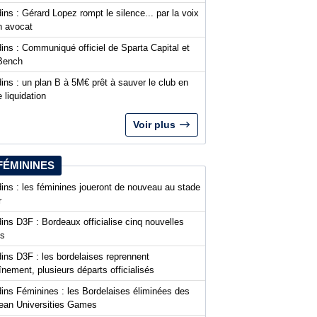
ins : Gérard Lopez rompt le silence... par la voix
n avocat
ins : Communiqué officiel de Sparta Capital et
Bench
ins : un plan B à 5M€ prêt à sauver le club en
 liquidation
Voir plus
FÉMININES
ins : les féminines joueront de nouveau au stade
r
ins D3F : Bordeaux officialise cinq nouvelles
es
ins D3F : les bordelaises reprennent
aînement, plusieurs départs officialisés
dins Féminines : les Bordelaises éliminées des
ean Universities Games