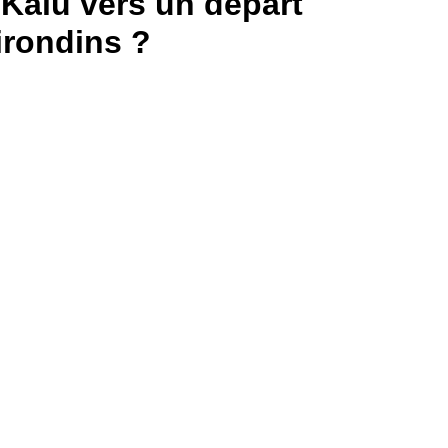
Kalu vers un départ
irondins ?