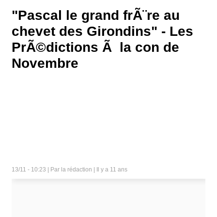
"Pascal le grand frÃ¨re au
chevet des Girondins" - Les
PrÃ©dictions Ã la con de
Novembre
13/11 - 10:23 | Par la rédaction | Il y a 11 ans