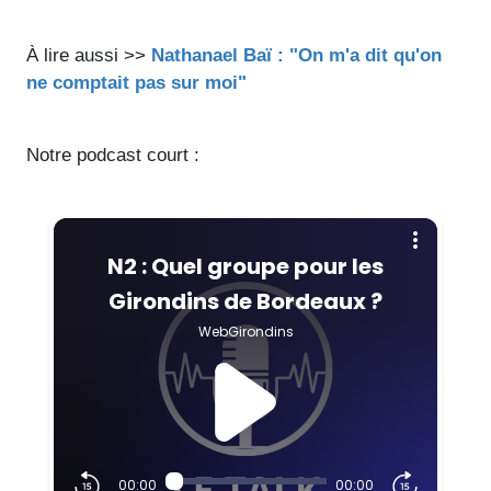
À lire aussi >>
Nathanael Baï : "On m'a dit qu'on
ne comptait pas sur moi"
Notre podcast court :