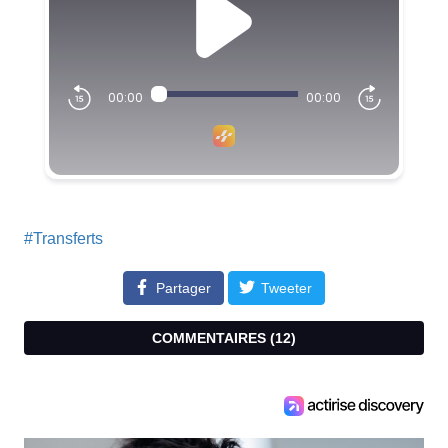
#Transferts
Partager
Tweeter
COMMENTAIRES (
12
)