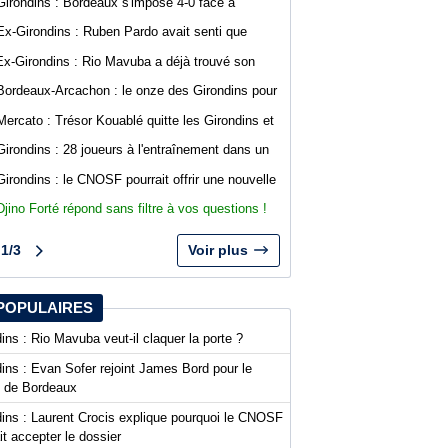
Girondins : Bordeaux s'impose 4-0 face à
Gianni Infantino
Arcachon avec des buts de Koffi et Lavenant
Ex-Girondins : Ruben Pardo avait senti que
"quelque chose de grave allait arriver"
Ex-Girondins : Rio Mavuba a déjà trouvé son
nouveau point de chute
Bordeaux-Arcachon : le onze des Girondins pour
le deuxième match de préparation
Mercato : Trésor Kouablé quitte les Girondins et
signe son premier contrat professionnel
Girondins : 28 joueurs à l'entraînement dans un
contexte mouvementé
Girondins : le CNOSF pourrait offrir une nouvelle
chance à Bordeaux devant la DNCG
Djino Forté répond sans filtre à vos questions !
Live abonnés WebGirondins
1/3
Voir plus
POPULAIRES
ins : Rio Mavuba veut-il claquer la porte ?
ins : Evan Sofer rejoint James Bord pour le
t de Bordeaux
dins : Laurent Crocis explique pourquoi le CNOSF
it accepter le dossier