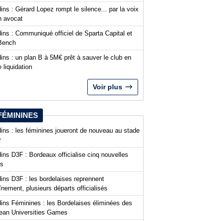
ins : Gérard Lopez rompt le silence... par la voix
n avocat
ins : Communiqué officiel de Sparta Capital et
Bench
ins : un plan B à 5M€ prêt à sauver le club en
 liquidation
Voir plus
FÉMININES
ins : les féminines joueront de nouveau au stade
r
ins D3F : Bordeaux officialise cinq nouvelles
es
ins D3F : les bordelaises reprennent
aînement, plusieurs départs officialisés
dins Féminines : les Bordelaises éliminées des
ean Universities Games