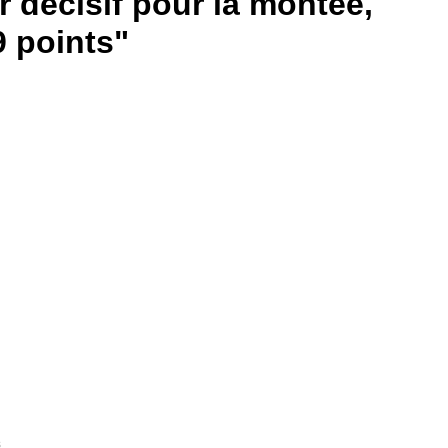
r décisif pour la montée,
 9 points"
s