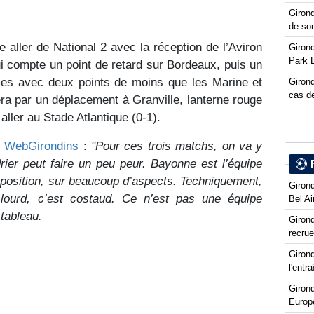
Girond
de so
 aller de National 2 avec la réception de l’Aviron
Girond
Park 
i compte un point de retard sur Bordeaux, puis un
mes avec deux points de moins que les Marine et
Girond
cas de
era par un déplacement à Granville, lanterne rouge
ller au Stade Atlantique (0-1).
e WebGirondins
:
"Pour ces trois matchs, on va y
drier peut faire un peu peur. Bayonne est l’équipe
opposition, sur beaucoup d’aspects. Techniquement,
Girond
 lourd, c’est costaud. Ce n’est pas une équipe
Bel Ai
tableau.
Girond
recru
Girond
l'entr
Giron
Europ