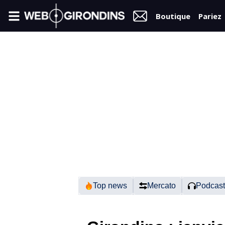
Boutique
Pariez
FIL
INFO
VIDÉOS
MERCATO
FORUM
N2
Top news
Mercato
Podcast
RÉGIONAL 1
FÉMININES