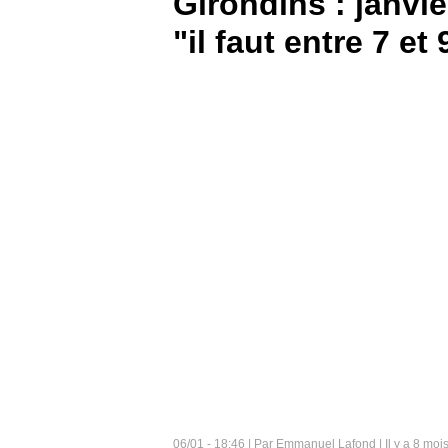
Girondins : janvie
"il faut entre 7 et
BOUTIQUE
PARIEZ
06/01 - 18:46 | Par Emmanuel Lafond | Il y a 8 moi