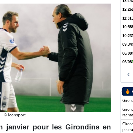
13:14
12:26
11:31
10:58
10:23
09:34
06/08
06/08
Girond
Girond
© Iconsport
racha
Giron
en janvier pour les Girondins en
pourra