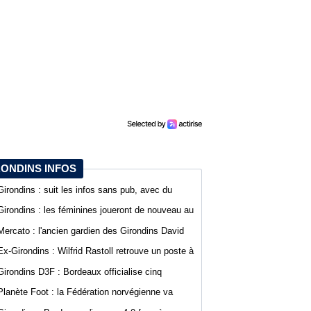
RONDINS INFOS
Girondins : suit les infos sans pub, avec du
confort sur WebGirondins
Girondins : les féminines joueront de nouveau au
stade Bel Air
Mercato : l'ancien gardien des Girondins David
Dava Agossa rejoint un club de N1
Ex-Girondins : Wilfrid Rastoll retrouve un poste à
Montpellier
Girondins D3F : Bordeaux officialise cinq
nouvelles recrues
Planète Foot : la Fédération norvégienne va
appeler à la démission du président de la FIFA