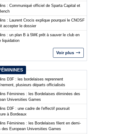
ins : Communiqué officiel de Sparta Capital et
Bench
dins : Laurent Crocis explique pourquoi le CNOSF
it accepter le dossier
ins : un plan B à 5M€ prêt à sauver le club en
 liquidation
Voir plus
FÉMININES
ins D3F : les bordelaises reprennent
aînement, plusieurs départs officialisés
dins Féminines : les Bordelaises éliminées des
ean Universities Games
ins D3F : une cadre de l'effectif poursuit
nture à Bordeaux
ins Féminines : les Bordelaises filent en demi-
es des European Universities Games