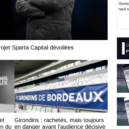
Girond
neuf 
D
rojet Sparta Capital dévoilées
P
et
Girondins : rachetés, mais toujours
on du
en danger avant l'audience décisive