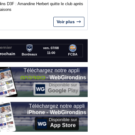
ins D3F : Amandine Herbert quitte le club après
saisons
Voir plus
ernier
ven. 07/08
11:00
rochain
Bordeaux
FCBA