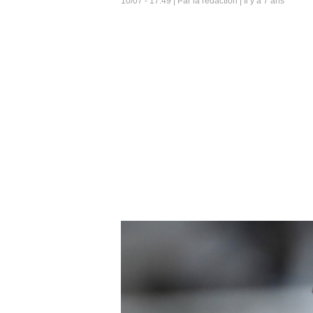
10/07 - 17:49 | Par la rédaction | Il y a 7 ans