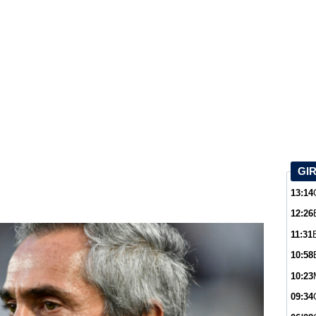
GI
13:14
12:26
11:31
10:58
10:23
09:34