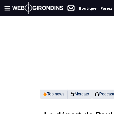
Boutique
Pariez
FIL
INFO
VIDÉOS
MERCATO
FORUM
N2
Top news
Mercato
Podcast
RÉGIONAL 1
FÉMININES