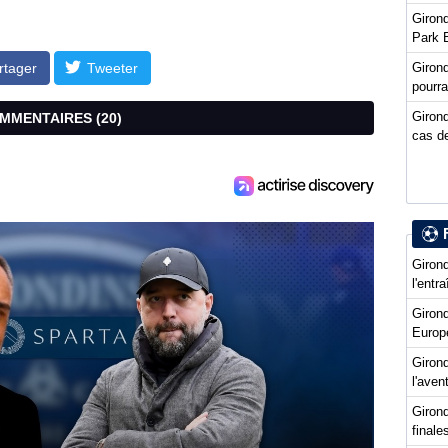
Girond
Park 
Giron
rtager
Tweeter
pourra
Girond
COMMENTAIRES (
20
)
cas de
Girond
l'entr
Giron
Europ
Girond
l'ave
Girond
final