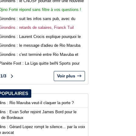
Girondins : le CNOSF pourrait offrir une nouvelle
chance à Bordeaux devant la DNCG
Djino Forté répond sans filtre à vos questions !
Live abonnés WebGirondins
Girondins : suit les infos sans pub, avec du
confort sur WebGirondins
Girondins : retards de salaires, Franck Tuil
rassure les troupes au Haillan
Girondins : Laurent Crocis explique pourquoi le
CNOSF pourrait accepter le dossier
Girondins : le message d'adieu de Rio Mavuba
après son départ
Girondins : c'est terminé entre Rio Mavuba et
Bordeaux
Planète Foot : La Liga quitte beIN Sports pour
DAZN
1/3
Voir plus
POPULAIRES
ins : Rio Mavuba veut-il claquer la porte ?
ins : Evan Sofer rejoint James Bord pour le
t de Bordeaux
ins : Gérard Lopez rompt le silence... par la voix
n avocat