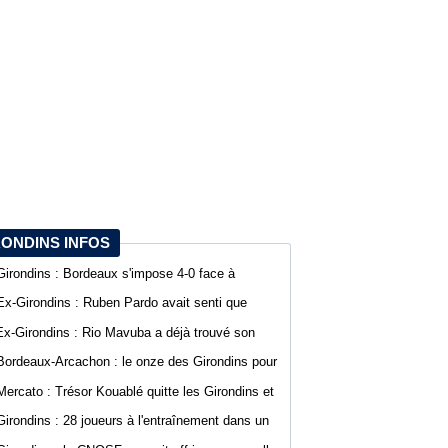
RONDINS INFOS
Girondins : Bordeaux s'impose 4-0 face à
Arcachon avec des buts de Koffi et Lavenant
Ex-Girondins : Ruben Pardo avait senti que
"quelque chose de grave allait arriver"
Ex-Girondins : Rio Mavuba a déjà trouvé son
nouveau point de chute
Bordeaux-Arcachon : le onze des Girondins pour
le deuxième match de préparation
Mercato : Trésor Kouablé quitte les Girondins et
signe son premier contrat professionnel
Girondins : 28 joueurs à l'entraînement dans un
contexte mouvementé