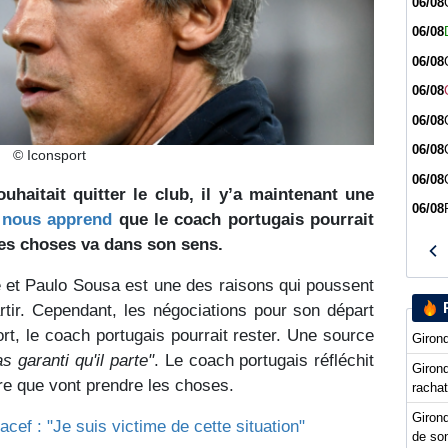
06/08
06/08
06/08
06/08
06/08
06/08
© Iconsport
06/08
uhaitait quitter le club, il y’a maintenant une
06/08
 nous apprend
que le coach portugais pourrait
des choses va dans son sens.
e et Paulo Sousa est une des raisons qui poussent
rtir. Cependant, les négociations pour son départ
, le coach portugais pourrait rester. Une source
Girond
s garanti qu'il parte"
. Le coach portugais réfléchit
Girond
ure que vont prendre les choses.
racha
Girond
acef : "Je suis victime de cette situation"
de so