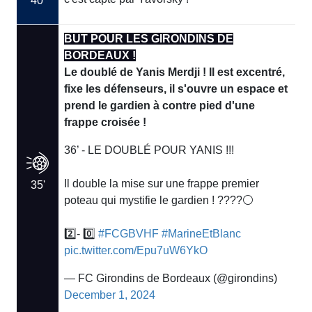
40'
BUT POUR LES GIRONDINS DE
BORDEAUX !
Le doublé de Yanis Merdji ! Il est excentré,
fixe les défenseurs, il s'ouvre un espace et
prend le gardien à contre pied d'une
frappe croisée !
36’ - LE DOUBLÉ POUR YANIS !!!
Il double la mise sur une frappe premier
35'
poteau qui mystifie le gardien ! ????⚪️
2️⃣- 0️⃣
#FCGBVHF
#MarineEtBlanc
pic.twitter.com/Epu7uW6YkO
— FC Girondins de Bordeaux (@girondins)
December 1, 2024