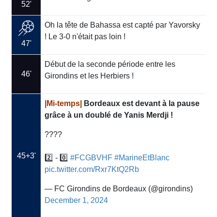
52'
Oh la tête de Bahassa est capté par Yavorsky
! Le 3-0 n'était pas loin !
47'
Début de la seconde période entre les
46'
Girondins et les Herbiers !
|Mi-temps|
Bordeaux est devant à la pause
grâce à un doublé de Yanis Merdji !
????
45+3'
2️⃣ - 0️⃣
#FCGBVHF
#MarineEtBlanc
pic.twitter.com/Rxr7KtQ2Rb
— FC Girondins de Bordeaux (@girondins)
December 1, 2024