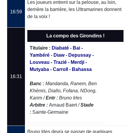
Les joueurs entrent sur la pelouse, au loin,
derrière la barrière, les Ultramarines donnent
16:59
de la voix !
La compo des Girondins !
Titulaire :
Diabaté - Bai -
Yambéré - Diaw - Depussay -
Louveau - Trazié - Merdji -
Mutyaba - Carroll - Bahassa
16:31
Banc :
Mandanda, Ranem, Ben
Khémis, Diallo, Fofana, NDong,
Karim /
Entr :
Bruno Irles
Arbitre :
Arnaud Baert
/
Stade
:
Sainte-Germaine
Bruno Irles devra se passer de quelques