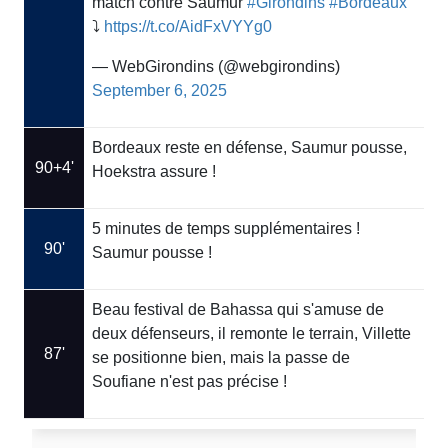
match contre Saumur
#Girondins
#Bordeaux
⤵️
https://t.co/AidFxVYYg0
— WebGirondins (@webgirondins)
September 6, 2025
Bordeaux reste en défense, Saumur pousse,
90+4'
Hoekstra assure !
5 minutes de temps supplémentaires !
90'
Saumur pousse !
Beau festival de Bahassa qui s'amuse de
deux défenseurs, il remonte le terrain, Villette
87'
se positionne bien, mais la passe de
Soufiane n'est pas précise !