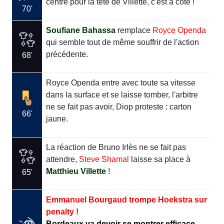
centre pour la tête de Villette, c'est à côté !
70'
Soufiane Bahassa
remplace
Royce Openda
qui semble tout de même souffrir de l'action
précédente.
68'
Royce Openda entre avec toute sa vitesse
dans la surface et se laisse tomber, l'arbitre
ne se fait pas avoir, Diop proteste : carton
66'
jaune.
La réaction de Bruno Irlès ne se fait pas
attendre,
Steve Shamal
laisse sa place à
Matthieu Villette
!
65'
Emmanuel Bourgaud trompe Hoekstra sur
penalty !
Bordeaux va devoir se montrer efficace