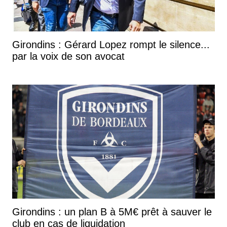
Girondins : Gérard Lopez rompt le silence...
par la voix de son avocat
Il y a déjà des mecs qui sont installés, qui auraient
pu monter l'année dernière, et qui étaient beaucoup
plus près de monter que nous à Sochaux. Il y a des
Girondins : un plan B à 5M€ prêt à sauver le
gens au milieu de terrain qui ont une autre
club en cas de liquidation