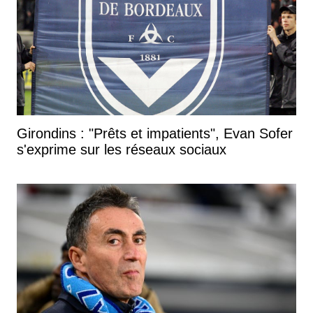
Quand on perdait, il était touché. Il mettait du temps
à récupérer émotionnellement. Parce que c'était son
club, c'était lui le capitaine. Il prenait beaucoup de
choses. Il prenait en charge trop de choses. Et il
voulait tout gérer. La charge se disperse entre les
différents éléments de l'équipe. Donc, lui, il prenait
tout à 120%. Et donc à la fin des matchs, quand on
Girondins : "Prêts et impatients", Evan Sofer
perdait... je voyais qu'il prenait ça à cœur. Ça lui
s'exprime sur les réseaux sociaux
tenait à cœur de pouvoir faire quelque chose avec le
FC Sochaux. C'était tout à son honneur.