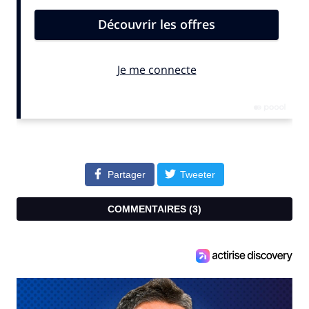
Quel est son meilleur poste selon vous ?
Je pense que c'est un relayeur. Parce que c'est un
box-to-box, il est capable de courir, de venir chercher
les ballons. Et puis il a besoin de cette activité. Si on
le limite à un poste un peu moins énergivore, je
pense que ça sera peut-être un peu plus difficile. Il a
les qualités techniques pour le faire, mais il n'a pas
l'habitude de le faire.
Partager
Tweeter
Et ce n'est pas à 26 ans qu'on change complètement
COMMENTAIRES (
3
)
les habitudes. Mais techniquement, c'est lui qui a fait
basculer notre début de saison. Parce qu'on a
commencé moyennement, parce qu'on avait fait une
grosse charge d'entraînement. Et c'est lui, par ses
coups de patte avec Moussa Doumbia, qui nous ont
fait basculer la saison dans le bon sens à un moment