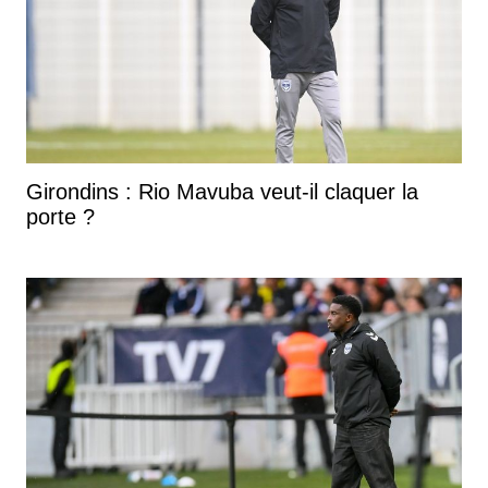
Il y en a qui sont capables de le faire seul. Il y en a
qui sont obligés d'être accompagnés. Maintenant, il y
a une grande ouverture du monde du football
concernant la préparation mentale. Parfois, il suffit
d'un mec à côté qui permette la parole pour poser
des mots sur quelque chose qui n'a pas fonctionné.
De plus, il y a des professionnels pour le faire. Il faut
Girondins : Rio Mavuba veut-il claquer la
que cela vienne du joueur, chacun fait comme il veut.
porte ?