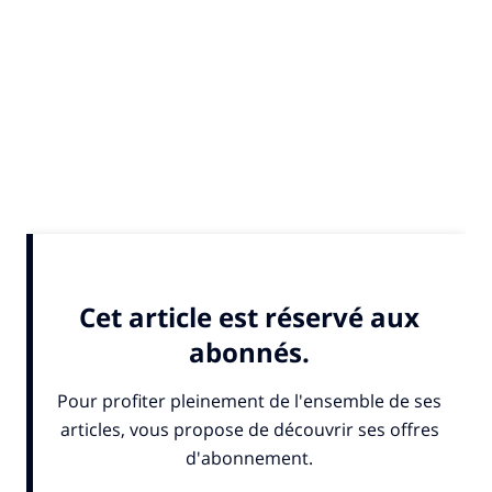
"Gaëtan est un relayeur, un box-
to-box"