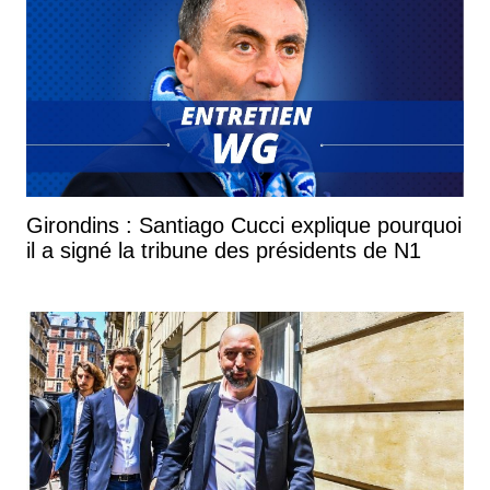
donné. Il a mis des coups francs importants, des
coups de pied arrêtés importants. Mais il avait connu
l'année dernière une saison avec des hauts et des
bas en raison de quelques blessures. Il est arrivé à
Bordeaux et il n'avait pas joué toute la fin de saison.
Comment expliquez-vous son adaptation un peu
difficile à Bordeaux ?
Girondins : Santiago Cucci explique pourquoi
Déjà, c'est un changement de club, de statut. Les
il a signé la tribune des présidents de N1
Girondins de Bordeaux sont supérieurs en statut, en
objectif. Il a besoin d'un peu de temps d’adaptation
parce que c'est un affectif. Il arrivait dans la
plénitude, il connaissait parfaitement le club. Il avait
un statut de capitaine. Là, ça change, ce ne sont pas
les mêmes joueurs, ce ne sont pas les mêmes
statuts.