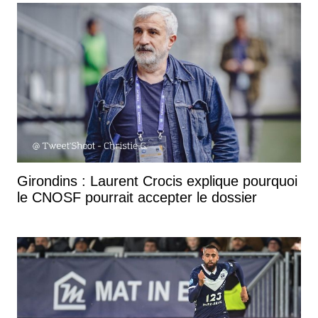
je jouais à Angoulême, j’allais voir les matchs des
Girondins de Bordeaux à Lescure. J’ai mis fin à ma
carrière de footballeur aux Girondins de Bordeaux,
tout un symbole.
Donc vous arrivez aux Girondins de Bordeaux en
1992, en même temps que Zinédine Zidane, c'est
bien ça ?
C'est Roland Courbis qui fait le transfert. On est trois
à partir de l’AS Cannes, Zinédine Zidane, Jean-
Girondins : Laurent Crocis explique pourquoi
François Daniel et moi. On fait une saison
le CNOSF pourrait accepter le dossier
catastrophique où on descend en Ligue 2, alors qu'on
a un effectif pour jouer la Coupe d'Europe. On part
tous les trois. Zidane il fallait qu'ils partent de
Cannes. J'avais dit à ses parents, il faut qu'il aille à
Bordeaux. Je ne sais pas pourquoi. Parce que c'est
un grand club, parce que ceci… C’est un concours
de circonstances qui fait que j'arrive aux Girondins