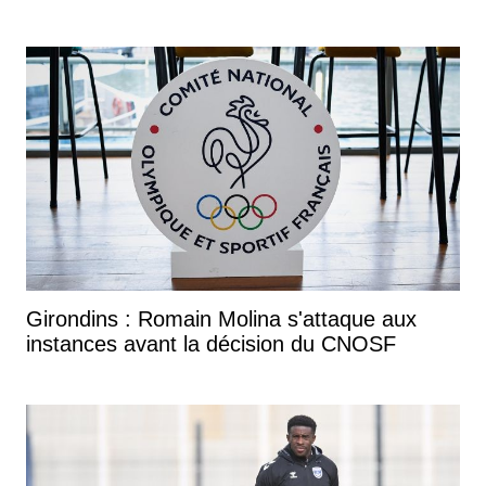
"Il ne faut pas mettre des tuteurs
partout. Chacun doit se prendre
en charge"
On entre sur le terrain de la préparation mentale
des athlètes.
On met tout dans la préparation mentale. Mais c'est
simplement du bon sens. Parce que quand tu as été
joueur, physiquement, je n'ai jamais eu de problème.
C'est mentalement. C'est dans la capacité à résorber
Girondins : Romain Molina s'attaque aux
tout ce qui a été fait en compétition. Et de le
instances avant la décision du CNOSF
transformer en énergie positive pour le match
d'après.
Les joueurs doivent-ils être accompagnés pour
faire ce cheminement ?