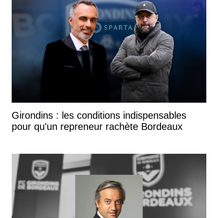
Girondins : les conditions indispensables
pour qu'un repreneur rachète Bordeaux