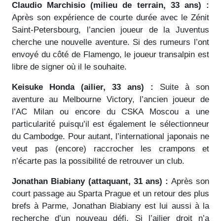
Claudio Marchisio (milieu de terrain, 33 ans) :
Après son expérience de courte durée avec le Zénit
Saint-Petersbourg, l’ancien joueur de la Juventus
cherche une nouvelle aventure. Si des rumeurs l’ont
envoyé du côté de Flamengo, le joueur transalpin est
libre de signer où il le souhaite.
Keisuke Honda (ailier, 33 ans) :
Suite à son
aventure au Melbourne Victory, l’ancien joueur de
l’AC Milan ou encore du CSKA Moscou a une
particularité puisqu’il est également le sélectionneur
du Cambodge. Pour autant, l’international japonais ne
veut pas (encore) raccrocher les crampons et
n’écarte pas la possibilité de retrouver un club.
Jonathan Biabiany (attaquant, 31 ans) :
Après son
court passage au Sparta Prague et un retour des plus
brefs à Parme, Jonathan Biabiany est lui aussi à la
recherche d’un nouveau défi. Si l’ailier droit n’a