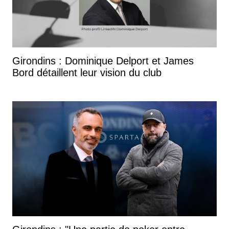
Girondins : Dominique Delport et James
Bord détaillent leur vision du club