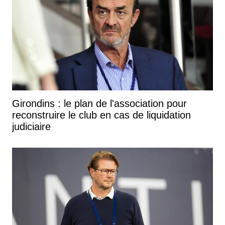
Girondins : le plan de l'association pour
reconstruire le club en cas de liquidation
judiciaire