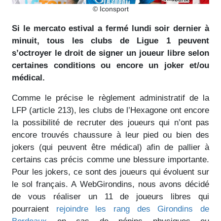
© Iconsport
Si le mercato estival a fermé lundi soir dernier à
minuit, tous les clubs de Ligue 1 peuvent
s’octroyer le droit de signer un joueur libre selon
certaines conditions ou encore un joker et/ou
médical.
Comme le précise le règlement administratif de la
LFP (article 213), les clubs de l’Hexagone ont encore
la possibilité de recruter des joueurs qui n’ont pas
encore trouvés chaussure à leur pied ou bien des
jokers (qui peuvent être médical) afin de pallier à
certains cas précis comme une blessure importante.
Pour les jokers, ce sont des joueurs qui évoluent sur
le sol français. A WebGirondins, nous avons décidé
de vous réaliser un 11 de joueurs libres qui
pourraient
rejoindre les rang des Girondins de