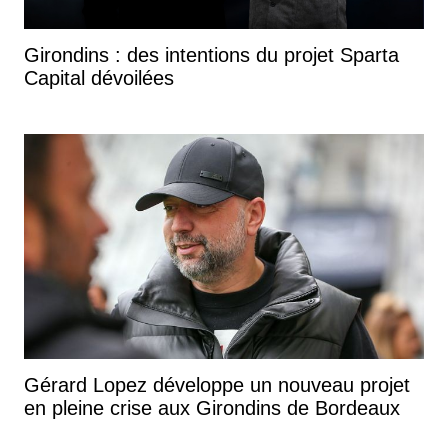
Girondins : des intentions du projet Sparta
Capital dévoilées
Gérard Lopez développe un nouveau projet
en pleine crise aux Girondins de Bordeaux