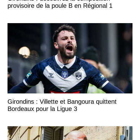
provisoire de la poule B en Régional 1
Girondins : Villette et Bangoura quittent
Bordeaux pour la Ligue 3