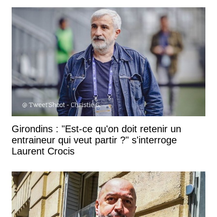
Girondins : "Est-ce qu'on doit retenir un
entraineur qui veut partir ?" s'interroge
Laurent Crocis