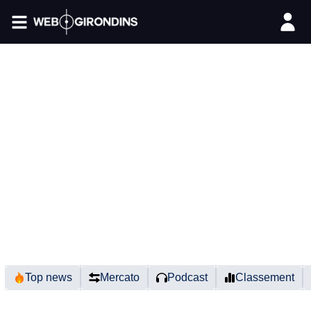
FIL INFO
Top news
Mercato
Podcast
Classement