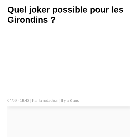
Quel joker possible pour les
Girondins ?
04/09 - 19:42 | Par la rédaction | Il y a 8 ans