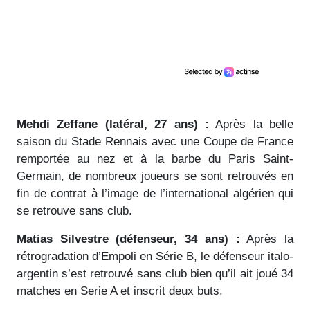
Mehdi Zeffane (latéral, 27 ans) :
Après la belle
saison du Stade Rennais avec une Coupe de France
remportée au nez et à la barbe du Paris Saint-
Germain, de nombreux joueurs se sont retrouvés en
fin de contrat à l’image de l’international algérien qui
se retrouve sans club.
Matias Silvestre (défenseur, 34 ans) :
Après la
rétrogradation d’Empoli en Série B, le défenseur italo-
argentin s’est retrouvé sans club bien qu’il ait joué 34
matches en Serie A et inscrit deux buts.