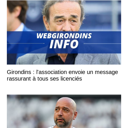
Girondins : l'association envoie un message
rassurant à tous ses licenciés