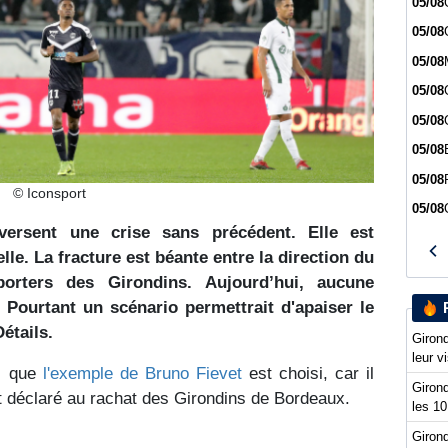
05/08
05/08
05/08
05/08
05/08
05/08
05/08
© Iconsport
05/08
ersent une crise sans précédent. Elle est
elle. La fracture est béante entre la direction du
orters des Girondins. Aujourd’hui, aucune
. Pourtant un scénario permettrait d'apaiser le
étails.
Girond
leur v
s que
l'exemple de Bruno Fievet
est choisi, car il
Girond
t déclaré au rachat des Girondins de Bordeaux.
les 10
Girond