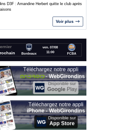
ins D3F : Amandine Herbert quitte le club après
saisons
Voir plus
ernier
ven. 07/08
11:00
rochain
Bordeaux
FCBA