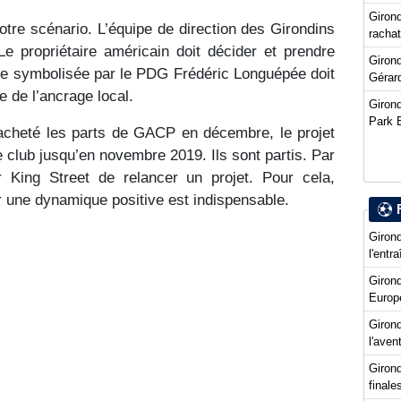
Girond
otre scénario. L’équipe de direction des Girondins
racha
e propriétaire américain doit décider et prendre
Girond
lle symbolisée par le PDG Frédéric Longuépée doit
Gérard
ée de l’ancrage local.
Girond
Park 
racheté les parts de GACP en décembre, le projet
e club jusqu’en novembre 2019. Ils sont partis. Par
r King Street de relancer un projet. Pour cela,
 une dynamique positive est indispensable.
Girond
l'entr
Giron
Europ
Girond
l'ave
Girond
final