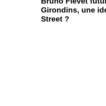
Bruno Fievet futu
Girondins, une id
BOUTIQUE
Street ?
PARIEZ