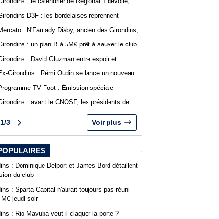
Girondins : le calendrier de Régional 1 dévoilé,
Bordeaux débutera à Saint-Médard-en-Jalles
Girondins D3F : les bordelaises reprennent
l'entraînement, plusieurs départs officialisés
Mercato : N'Famady Diaby, ancien des Girondins,
rejoint le FC Bassin d'Arcachon
Girondins : un plan B à 5M€ prêt à sauver le club
en cas de liquidation
Girondins : David Gluzman entre espoir et
prudence sur le projet de Sparta Capital
Ex-Girondins : Rémi Oudin se lance un nouveau
défi à Chypre
Programme TV Foot : Émission spéciale
abonnés WebGirondins à 18h30
Girondins : avant le CNOSF, les présidents de
National 1 mettent la pression sur la FFF et
dénoncent un "passe-droit"
1/3
Voir plus
POPULAIRES
ins : Dominique Delport et James Bord détaillent
ision du club
ins : Sparta Capital n'aurait toujours pas réuni
 M€ jeudi soir
ins : Rio Mavuba veut-il claquer la porte ?