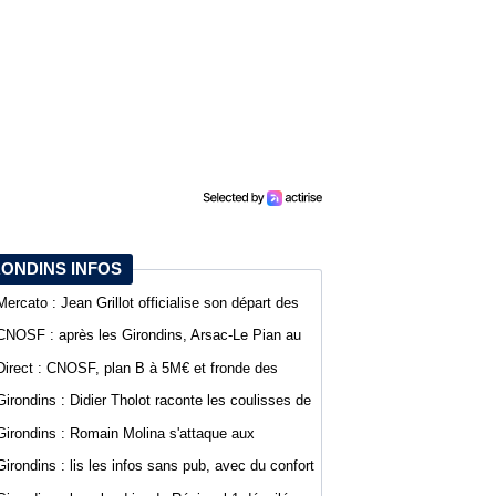
RONDINS INFOS
Mercato : Jean Grillot officialise son départ des
Girondins et rejoint Clermont Foot
CNOSF : après les Girondins, Arsac-Le Pian au
cœur d'une procédure pour son maintien
Direct : CNOSF, plan B à 5M€ et fronde des
clubs, encore une journée chaude !
Girondins : Didier Tholot raconte les coulisses de
l'exploit face à l'AC Milan
Girondins : Romain Molina s'attaque aux
instances avant la décision du CNOSF
Girondins : lis les infos sans pub, avec du confort
sur WebGirondins