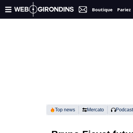
Boutique
Pariez
FIL
INFO
VIDÉOS
MERCATO
FORUM
N2
Top news
Mercato
Podcast
RÉGIONAL 1
FÉMININES