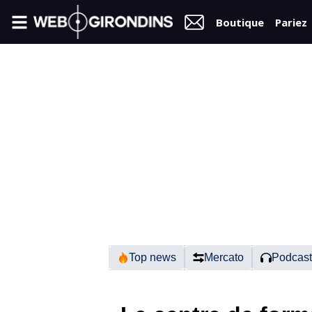
Boutique
Pariez
FIL
INFO
VIDÉOS
MERCATO
FORUM
N2
Top news
Mercato
Podcast
RÉGIONAL 1
FÉMININES