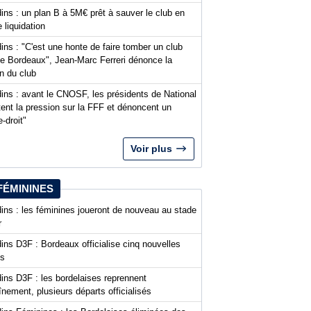
ins : un plan B à 5M€ prêt à sauver le club en
 liquidation
ins : "C'est une honte de faire tomber un club
 Bordeaux", Jean-Marc Ferreri dénonce la
n du club
ins : avant le CNOSF, les présidents de National
ent la pression sur la FFF et dénoncent un
-droit"
Voir plus
FÉMININES
ins : les féminines joueront de nouveau au stade
r
ins D3F : Bordeaux officialise cinq nouvelles
es
ins D3F : les bordelaises reprennent
aînement, plusieurs départs officialisés