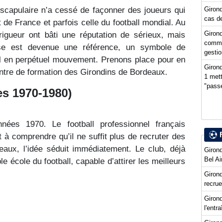
scapulaire n’a cessé de façonner des joueurs qui
Girond
cas de
 de France et parfois celle du football mondial. Au
Girond
 rigueur ont bâti une réputation de sérieux, mais
comme
aise est devenue une référence, un symbole de
gestio
ll en perpétuel mouvement. Prenons place pour en
Girond
entre de formation des Girondins de Bordeaux.
1 mett
"passe
es 1970-1980)
es 1970. Le football professionnel français
 à comprendre qu’il ne suffit plus de recruter des
deaux, l’idée séduit immédiatement. Le club, déjà
Girond
Bel Ai
e école du football, capable d’attirer les meilleurs
Girond
recru
Girond
l'entr