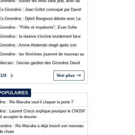
Girondins : suivez les infos sans pub, avec du
confort sur WebGirondins
Ex-Girondins : Jean Grillot convoqué par David
Guion pour la première journée de Ligue 2
Ex-Girondins : Djibril Bangoura débute avec La
Roche Vendée en Ligue 3
Girondins : "Prêts et impatients", Evan Sofer
s'exprime sur les réseaux sociaux
Girondins : la réserve s'incline lourdement face
au SA Mérignacais
Girondins : Amine Abderrebi réagit après son
premier but avec Bordeaux
Girondins : les féminines joueront de nouveau au
stade Bel Air
Mercato : l'ancien gardien des Girondins David
Dava Agossa rejoint un club de N1
1/3
Voir plus
POPULAIRES
ins : Rio Mavuba veut-il claquer la porte ?
dins : Laurent Crocis explique pourquoi le CNOSF
it accepter le dossier
rondins : Rio Mavuba a déjà trouvé son nouveau
de chute