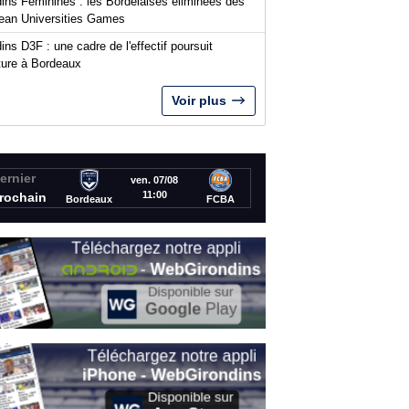
dins Féminines : les Bordelaises éliminées des
ean Universities Games
ins D3F : une cadre de l'effectif poursuit
nture à Bordeaux
Voir plus
ernier
ven. 07/08
11:00
rochain
Bordeaux
FCBA