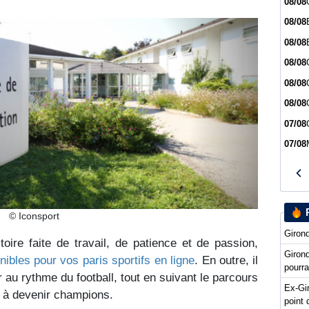
08/08
08/08
08/08
08/08
08/08
08/08
07/08
07/08
© Iconsport
Girond
oire faite de travail, de patience et de passion,
Giron
ibles pour vos paris sportifs en ligne
. En outre, il
pourra
r au rythme du football, tout en suivant le parcours
Ex-Gi
 à devenir champions.
point 