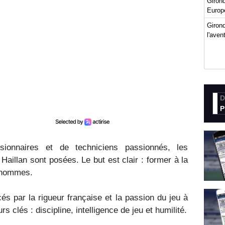
Giron
Europ
Girond
l'ave
D
P
isionnaires et de techniciens passionnés, les
Haillan sont posées. Le but est clair : former à la
s hommes.
és par la rigueur française et la passion du jeu à
urs clés : discipline, intelligence de jeu et humilité.