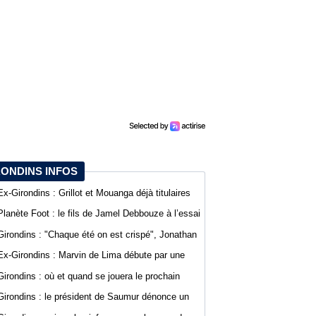
RONDINS INFOS
Ex-Girondins : Grillot et Mouanga déjà titulaires
pour la reprise de la Ligue 2
Planète Foot : le fils de Jamel Debbouze à l’essai
au SCO d’Angers
Girondins : "Chaque été on est crispé", Jonathan
D’Agostino fait part de sa lassitude
Ex-Girondins : Marvin de Lima débute par une
défaite avec Villefranche en Ligue 3
Girondins : où et quand se jouera le prochain
match de préparation ?
Girondins : le président de Saumur dénonce un
traitement différent pour Bordeaux