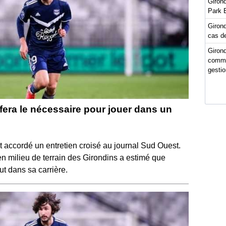
Girond
Park 
Girond
cas de
Girond
comme
gestio
 fera le nécessaire pour jouer dans un
nt accordé un entretien croisé au journal Sud Ouest.
en milieu de terrain des Girondins a estimé que
ut dans sa carrière.