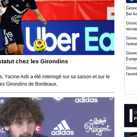
Girond
Bel Ai
Girond
recru
Girond
l'entr
Giron
Europ
tatut chez les Girondins
Girond
l'ave
 Yacine Adli a été interrogé sur sa saison et sur le
 les Girondins de Bordeaux.
D
P