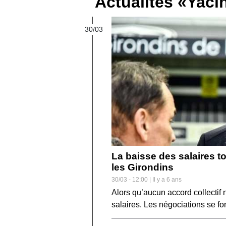
Actualités «Yaci
FÉMININES
30/03
BOUTIQUE
PARIEZ
La baisse des salaires t
les Girondins
30/03 - 12:00 | Il y a 6 ans
Alors qu’aucun accord collectif 
salaires. Les négociations se fo