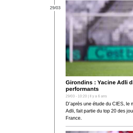
29/03
Girondins : Yacine Adli d
performants
29/03 - 10:20 | Il y a 6 ans
D’après une étude du CIES, le m
Adli, fait partie du top 20 des 
France.