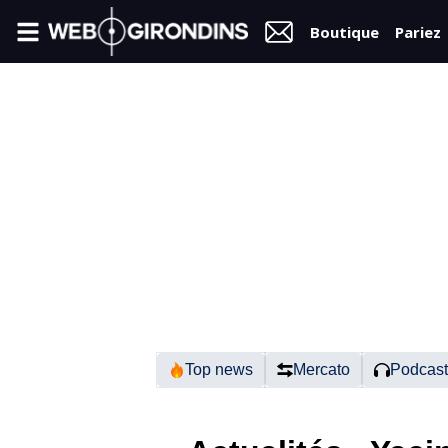
Boutique
Pariez
FIL
INFO
VIDÉOS
MERCATO
FORUM
N2
Top news
Mercato
Podcast
RÉGIONAL
1