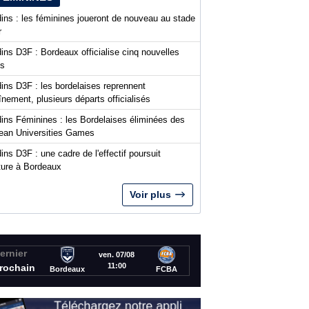
ins : les féminines joueront de nouveau au stade
r
ins D3F : Bordeaux officialise cinq nouvelles
es
ins D3F : les bordelaises reprennent
aînement, plusieurs départs officialisés
dins Féminines : les Bordelaises éliminées des
ean Universities Games
ins D3F : une cadre de l'effectif poursuit
nture à Bordeaux
Voir plus
ernier
ven. 07/08
11:00
rochain
Bordeaux
FCBA