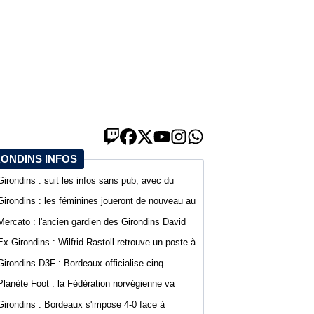
RONDINS INFOS
Girondins : suit les infos sans pub, avec du
confort sur WebGirondins
Girondins : les féminines joueront de nouveau au
stade Bel Air
Mercato : l'ancien gardien des Girondins David
Dava Agossa rejoint un club de N1
Ex-Girondins : Wilfrid Rastoll retrouve un poste à
Montpellier
Girondins D3F : Bordeaux officialise cinq
nouvelles recrues
Planète Foot : la Fédération norvégienne va
appeler à la démission du président de la FIFA
Girondins : Bordeaux s'impose 4-0 face à
Gianni Infantino