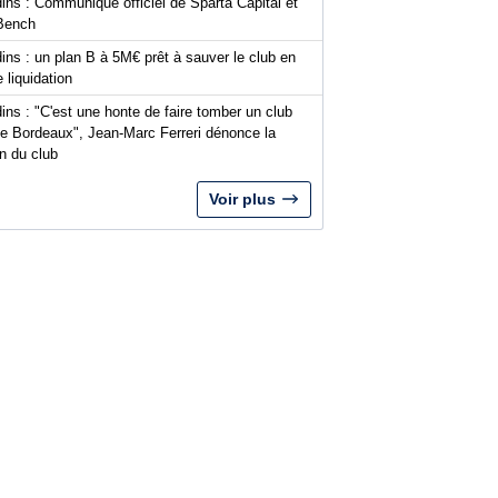
ins : Communiqué officiel de Sparta Capital et
Bench
ins : un plan B à 5M€ prêt à sauver le club en
 liquidation
ins : "C'est une honte de faire tomber un club
 Bordeaux", Jean-Marc Ferreri dénonce la
n du club
Voir plus