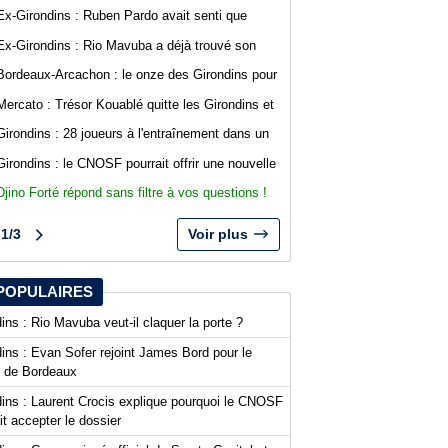
Arcachon avec des buts de Koffi et Lavenant
Ex-Girondins : Ruben Pardo avait senti que
"quelque chose de grave allait arriver"
Ex-Girondins : Rio Mavuba a déjà trouvé son
nouveau point de chute
Bordeaux-Arcachon : le onze des Girondins pour
le deuxième match de préparation
Mercato : Trésor Kouablé quitte les Girondins et
signe son premier contrat professionnel
Girondins : 28 joueurs à l'entraînement dans un
contexte mouvementé
Girondins : le CNOSF pourrait offrir une nouvelle
chance à Bordeaux devant la DNCG
Djino Forté répond sans filtre à vos questions !
Live abonnés WebGirondins
1/3
Voir plus
POPULAIRES
ins : Rio Mavuba veut-il claquer la porte ?
ins : Evan Sofer rejoint James Bord pour le
t de Bordeaux
dins : Laurent Crocis explique pourquoi le CNOSF
it accepter le dossier