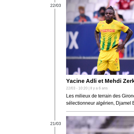
22/03
Yacine Adli et Mehdi Zer
22/03 - 10:20 | Il y a 6 ans
Les milieux de terrain des Giron
sélectionneur algérien, Djamel 
21/03