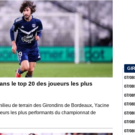
GI
07/08
ans le top 20 des joueurs les plus
07/08
07/08
07/08
ilieu de terrain des Girondins de Bordeaux, Yacine
joueurs les plus performants du championnat de
07/08
07/08
07/08