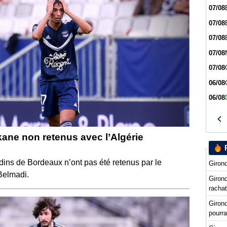
07/08
07/08
07/08
07/08
07/08
06/08
06/08
kane non retenus avec l’Algérie
dins de Bordeaux n’ont pas été retenus par le
Girond
Belmadi.
Girond
racha
Giron
pourra